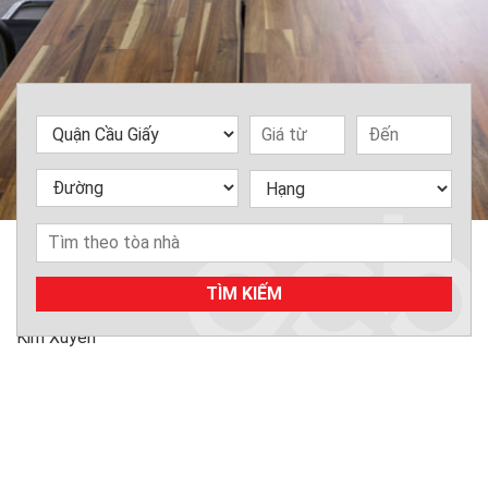
TÌM KIẾM
Home
»
Văn phòng cho thuê
»
Quận Cầu Giấy
»
Đường Trần
Kim Xuyến