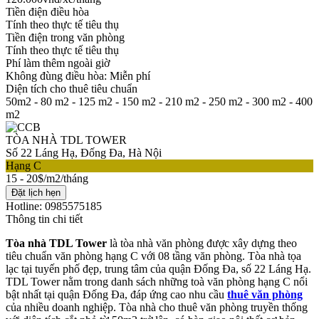
Tiền điện điều hòa
Tính theo thực tế tiêu thụ
Tiền điện trong văn phòng
Tính theo thực tế tiêu thụ
Phí làm thêm ngoài giờ
Không đùng điều hòa: Miễn phí
Diện tích cho thuê tiêu chuẩn
50m2 - 80 m2 - 125 m2 - 150 m2 - 210 m2 - 250 m2 - 300 m2 - 400
m2
TÒA NHÀ TDL TOWER
Số 22 Láng Hạ, Đống Đa, Hà Nội
Hạng C
15 - 20$/m2/tháng
Đặt lịch hẹn
Hotline: 0985575185
Thông tin chi tiết
Tòa nhà TDL Tower
là tòa nhà văn phòng được xây dựng theo
tiêu chuẩn văn phòng hạng C với 08 tầng văn phòng. Tòa nhà tọa
lạc tại tuyến phố đẹp, trung tâm của quận Đống Đa, số 22 Láng Hạ.
TDL Tower nằm trong danh sách những toà văn phòng hạng C nổi
bật nhất tại quận Đống Đa, đáp ứng cao nhu cầu
thuê văn phòng
của nhiều doanh nghiệp. Tòa nhà cho thuê văn phòng truyền thống