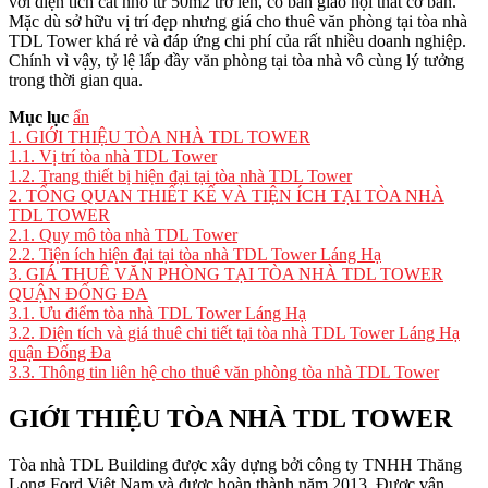
với diện tích cắt nhỏ từ 50m2 trở lên, có bàn giao nội thất cơ bản.
Mặc dù sở hữu vị trí đẹp nhưng giá cho thuê văn phòng tại tòa nhà
TDL Tower khá rẻ và đáp ứng chi phí của rất nhiều doanh nghiệp.
Chính vì vậy, tỷ lệ lấp đầy văn phòng tại tòa nhà vô cùng lý tưởng
trong thời gian qua.
Mục lục
ẩn
1.
GIỚI THIỆU TÒA NHÀ TDL TOWER
1.1.
Vị trí tòa nhà TDL Tower
1.2.
Trang thiết bị hiện đại tại tòa nhà TDL Tower
2.
TỔNG QUAN THIẾT KẾ VÀ TIỆN ÍCH TẠI TÒA NHÀ
TDL TOWER
2.1.
Quy mô tòa nhà TDL Tower
2.2.
Tiện ích hiện đại tại tòa nhà TDL Tower Láng Hạ
3.
GIÁ THUÊ VĂN PHÒNG TẠI TÒA NHÀ TDL TOWER
QUẬN ĐỐNG ĐA
3.1.
Ưu điểm tòa nhà TDL Tower Láng Hạ
3.2.
Diện tích và giá thuê chi tiết tại tòa nhà TDL Tower Láng Hạ
quận Đống Đa
3.3.
Thông tin liên hệ cho thuê văn phòng tòa nhà TDL Tower
GIỚI THIỆU TÒA NHÀ TDL TOWER
Tòa nhà TDL Building được xây dựng bởi công ty TNHH Thăng
Long Ford Việt Nam và được hoàn thành năm 2013. Được vận