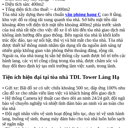
• Diện tích sàn: 400m2
• Tổng diện tích cho thuê: ~ 4.000m2
Tòa nhà xây dựng theo tiêu chuẩn
văn phòng hạng C
cao 8 tầng,
khu vực đỗ ra rộng rãi xung quanh tòa nhà. Sở hữu mặt tiền dài
khoảng 40m với diện tích mặt tiền khoảng 400m2 phía trước sảnh
của toà nhà rất tiện cho việc đỗ xe ô tô khi đến tòa nhà giao dịch mà
không ảnh hưởng đến giao thông. Bên ngoài tòa nhà là khối kiến
trúc độc đáo, tạo sự nổi bật, thú vị và hút mắt cho tòa nhà. Tòa nhà
được thiết kế thông minh nhằm tận dụng tối đa nguồn ánh sáng tự
nhiên giúp không gian văn phòng thêm thoáng đãng, rộng rãi.
Ngoài ra, tòa nhà trang bị sẵn hệ thống cây xanh được bố trí trên các
hành lang, các vị trí công cộng trong tòa nhà, được chăm sóc và
thay đổi theo định kỳ tạo môi trường làm việc xanh, trong lành.
Tiện ích hiện đại tại tòa nhà TDL Tower Láng Hạ
• Gửi xe: Bãi đỗ xe có sức chứa khoảng 500 xe, đáp ứng 100% nhu
cầu đỗ xe cho nhân viên làm việc và khách hàng đến giao dịch
• Hệ thống Camera kỹ thuật cao theo dõi an ninh 24/24 giờ, đội ngũ
bảo vệ chuyên nghiệp và nhiệt tình đảm bảo an ninh và an toàn cho
tòa nhà
• Đội ngũ nhân viên vệ sinh hoạt động liên tục, duy trì vệ sinh hành
lang, buồng vệ sinh, thang máy đảm bảo cho toà nhà luôn luôn sạch
sẽ ngăn nắp