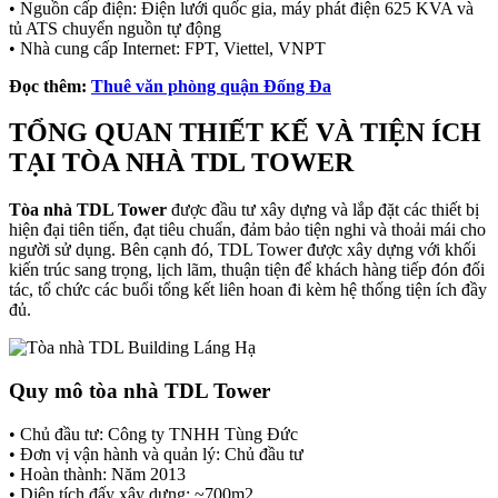
• Nguồn cấp điện: Điện lưới quốc gia, máy phát điện 625 KVA và
tủ ATS chuyển nguồn tự động
• Nhà cung cấp Internet: FPT, Viettel, VNPT
Đọc thêm:
Thuê văn phòng quận Đống Đa
TỔNG QUAN THIẾT KẾ VÀ TIỆN ÍCH
TẠI TÒA NHÀ TDL TOWER
Tòa nhà TDL Tower
được đầu tư xây dựng và lắp đặt các thiết bị
hiện đại tiên tiến, đạt tiêu chuẩn, đảm bảo tiện nghi và thoải mái cho
người sử dụng. Bên cạnh đó, TDL Tower được xây dựng với khối
kiến trúc sang trọng, lịch lãm, thuận tiện để khách hàng tiếp đón đối
tác, tổ chức các buổi tổng kết liên hoan đi kèm hệ thống tiện ích đầy
đủ.
Quy mô tòa nhà TDL Tower
• Chủ đầu tư: Công ty TNHH Tùng Đức
• Đơn vị vận hành và quản lý: Chủ đầu tư
• Hoàn thành: Năm 2013
• Diện tích đấy xây dựng; ~700m2