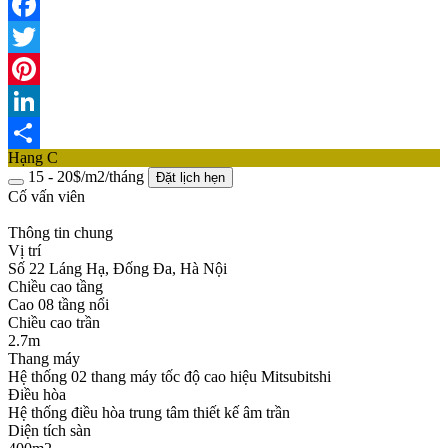
Facebook
Twitter
Pinterest
LinkedIn
Hạng C
Share
15 - 20$/m2/tháng
Đặt lịch hẹn
Cố vấn viên
Thông tin chung
Vị trí
Số 22 Láng Hạ, Đống Đa, Hà Nội
Chiều cao tầng
Cao 08 tầng nổi
Chiều cao trần
2.7m
Thang máy
Hệ thống 02 thang máy tốc độ cao hiệu Mitsubitshi
Điều hòa
Hệ thống điều hòa trung tâm thiết kế âm trần
Diện tích sàn