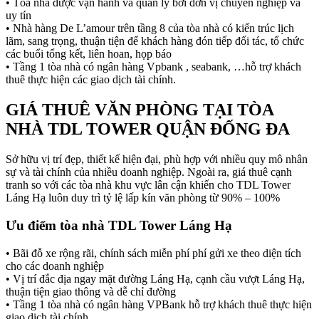
• Tòa nhà được vận hành và quản lý bởi đơn vị chuyên nghiệp và
uy tín
• Nhà hàng De L’amour trên tầng 8 của tòa nhà có kiến trúc lịch
lãm, sang trọng, thuận tiện để khách hàng đón tiếp đối tác, tổ chức
các buổi tổng kết, liên hoan, họp báo
• Tầng 1 tòa nhà có ngân hàng Vpbank , seabank, …hỗ trợ khách
thuê thực hiện các giao dịch tài chính.
GIÁ THUÊ VĂN PHÒNG TẠI TÒA
NHÀ TDL TOWER QUẬN ĐỐNG ĐA
Sở hữu vị trí đẹp, thiết kế hiện đại, phù hợp với nhiều quy mô nhân
sự và tài chính của nhiều doanh nghiệp. Ngoài ra, giá thuê cạnh
tranh so với các tòa nhà khu vực lân cận khiến cho TDL Tower
Láng Hạ luôn duy trì tỷ lệ lấp kín văn phòng từ 90% – 100%
Ưu điểm tòa nhà TDL Tower Láng Hạ
• Bãi đỗ xe rộng rãi, chính sách miễn phí phí gửi xe theo diện tích
cho các doanh nghiệp
• Vị trí đắc địa ngay mặt đường Láng Hạ, cạnh cầu vượt Láng Hạ,
thuận tiện giao thông và dễ chỉ đường
• Tầng 1 tòa nhà có ngân hàng VPBank hỗ trợ khách thuê thực hiện
giao dịch tài chính