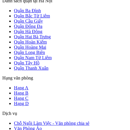
Danh sách quận tại Hà Nội
Quận Ba Đình
Quận Bắc Từ Liêm
Quận Cầu Giấy
Quận Đống Đa
Quận Hà Đông
Quận Hai Bà Trưng
Quận Hoàn Kiếm
Quận Hoàng Mai
Quận Long Biên
Quận Nam Từ Liêm
Quận Tây Hồ
Quận Thanh Xuân
Hạng văn phòng
Hạng A
Hạng B
Hạng C
Hạng D
Dịch vụ
Chỗ Ngồi Làm Việc - Văn phòng chia sẻ
Văn Phòng Ảo