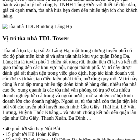
hành và quản lý bởi công ty TNHH Tùng Đức với thiết kế độc đáo,
giá cả cạnh tranh, tòa nhà hứa hẹn đem đến nhiều tiện ích cho khách
hàng.
Vị trí tòa nhà TDL Tower
Tòa nhà tọa lạc tại số 22 Láng Hạ, một trong những tuyến phố có
tốc độ phát triển kinh tế và sầm uất nhất khu vực quận Đống Đa.
Láng Hạ là tuyến phố 1 chiều rất rộng rãi, thuận tiện đi lại và kết nối
giao thông đến các khu vực nội, ngoại thành phố. Vị trí này được
đánh giá rất thuận tiện trong việc giao dịch, hợp tác kinh doanh với
các đơn vị khác, tạo điều kiện phát triển, mở rộng quy mô. Vị trí này
cũng là nơi tập trung nhiều tập đoàn kinh tế hàng đầu, nhiều tòa nhà
cao ốc, xung quanh là các tòa nhà văn phòng có trụ sở của nhiều
doanh nghiệp lớn cả trong và ngoài nước, mở ra nhiều cơ hội kinh
doanh lớn cho doanh nghiệp. Ngoài ra, từ tòa nhà còn thuận tiện kết
nối với các tuyến phố huyết mạch như: Cầu Giấy, Thái Hà, Lê Văn
Lương, Huỳnh Thúc Kháng,.. và nhanh chóng kết nối đến quận lân
cận như Cầu Giấy, Thanh Xuân, Ba Đình,…
• 40 phút tới sân bay Nội Bài
• 15 phút tới Hồ Hoàn Kiếm
• Gần Hồ Thành Công , Hồ Đống Đa hưởng một không gian trong