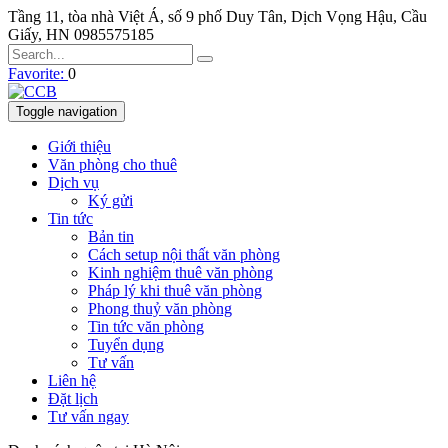
Tầng 11, tòa nhà Việt Á, số 9 phố Duy Tân, Dịch Vọng Hậu, Cầu
Giấy, HN
0985575185
Favorite:
0
Toggle navigation
Giới thiệu
Văn phòng cho thuê
Dịch vụ
Ký gửi
Tin tức
Bản tin
Cách setup nội thất văn phòng
Kinh nghiệm thuê văn phòng
Pháp lý khi thuê văn phòng
Phong thuỷ văn phòng
Tin tức văn phòng
Tuyển dụng
Tư vấn
Liên hệ
Đặt lịch
Tư vấn ngay