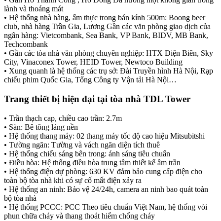
lành và thoáng mát
• Hệ thống nhà hàng, ẩm thực trong bán kính 500m: Boong beer
club, nhà hàng Trần Gia, Lương Gần các văn phòng giao dịch của
ngân hàng: Vietcombank, Sea Bank, VP Bank, BIDV, MB Bank,
Techcombank
• Gần các tòa nhà văn phòng chuyên nghiệp: HTX Điện Biên, Sky
City, Vinaconex Tower, HEID Tower, Newtoco Building
• Xung quanh là hệ thống các trụ sở: Đài Truyền hình Hà Nội, Rạp
chiếu phim Quốc Gia, Tổng Công ty Vận tải Hà Nội…
Trang thiết bị hiện đại tại tòa nhà TDL Tower
• Trần thạch cap, chiều cao trần: 2.7m
• Sàn: Bê tông láng nền
• Hệ thống thang máy: 02 thang máy tốc độ cao hiệu Mitsubitshi
• Tường ngăn: Tường và vách ngăn diện tích thuê
• Hệ thống chiếu sáng bên trong: ánh sáng tiêu chuẩn
• Điều hòa: Hệ thống điều hòa trung tâm thiết kế âm trần
• Hệ thống điện dự phòng: 630 KV đảm bảo cung cấp điện cho
toàn bộ tòa nhà khi có sự cố mất điện xảy ra
• Hệ thống an ninh: Bảo vệ 24/24h, camera an ninh bao quát toàn
bộ tòa nhà
• Hệ thống PCCC: PCC Theo tiêu chuẩn Việt Nam, hệ thống vòi
phun chữa cháy và thang thoát hiểm chống cháy