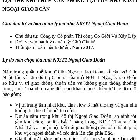
LỢI THẾ KHI THUÊ VĂN PHÒNG TẠI TÒA NHÀ N03T1
NGOẠI GIAO ĐOÀN
Chủ đầu tư và ban quản lý tòa nhà N03T1 Ngoại Giao Đoàn
Chủ đầu tư: Công ty Cổ phần Thi công Cơ Giới Và Xây Lắp
Đơn vị vận hành và quản lý: Chủ đầu tư.
Thời gian hoàn thành dự án: Năm 2017.
Lý do nên chọn tòa nhà N03T1 Ngoại Giao Đoàn
Nằm trong quần thể khu đô thị Ngoại Giao Đoàn, kề cận với Cầu
Nhật Tân và khu đô thị Ciputra, tòa nhà N03T1 Ngoại Giao Đoàn
sở hữu vị trí giao thông thuận tiện và không gian thông thoáng,
trong lành. Tòa nhà mang đến cho khách thuê nhiều trải nghiệm tốt
bao gồm:
Vị trí trung tâm nhất khu, tầm view 3 mặt thoáng và gần như
không bị che chắn bởi tòa nào.
Dự án nằm trong khu đô thị Ngoại Giao Đoàn, an ninh tốt,
gần khu công nghiệp Bắc Thăng Long, KĐT Ciputra, Cầu
Nhật Tân… thuận tiện kết nối giao thông đến toàn thành phố,
khu vực ngoại thành và các tỉnh lân cận phía Bắc.
Giá thuê mặt bằng hợp lý, thích hợp làm văn phòng làm việc