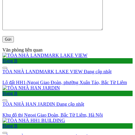
Văn phòng liên quan
Hạng B
TÒA NHÀ LANDMARK LAKE VIEW
Đang cập nhật
Lô đất HH1-Ngoại Giao Đoàn, phường Xuân Tảo, Bắc Từ Liêm
Hạng B
TÒA NHÀ HAN JARDIN
Đang cập nhật
Khu đô thị Ngoại Giao Đoàn, Bắc Từ Liêm, Hà Nội
Hạng B