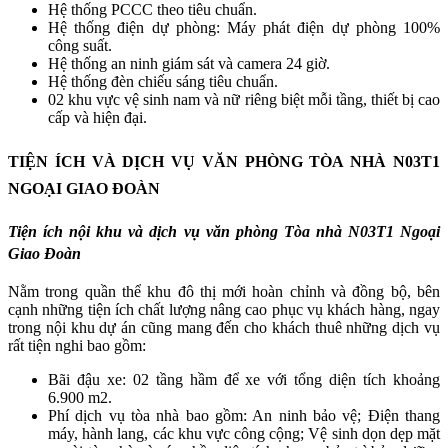
Hệ thống PCCC theo tiêu chuẩn.
Hệ thống điện dự phòng: Máy phát điện dự phòng 100%
công suất.
Hệ thống an ninh giám sát và camera 24 giờ.
Hệ thống đèn chiếu sáng tiêu chuẩn.
02 khu vực vệ sinh nam và nữ riêng biệt mỗi tầng, thiết bị cao
cấp và hiện đại.
TIỆN ÍCH VÀ DỊCH VỤ VĂN PHÒNG TÒA NHÀ N03T1
NGOẠI GIAO ĐOÀN
Tiện ích nội khu và dịch vụ văn phòng Tòa nhà N03T1 Ngoại
Giao Đoàn
Nằm trong quần thể khu đô thị mới hoàn chỉnh và đồng bộ, bên
cạnh những tiện ích chất lượng nâng cao phục vụ khách hàng, ngay
trong nội khu dự án cũng mang đến cho khách thuê những dịch vụ
rất tiện nghi bao gồm:
Bãi đậu xe: 02 tầng hầm để xe với tổng diện tích khoảng
6.900 m2.
Phí dịch vụ tòa nhà bao gồm: An ninh bảo vệ; Điện thang
máy, hành lang, các khu vực công cộng; Vệ sinh dọn dẹp mặt