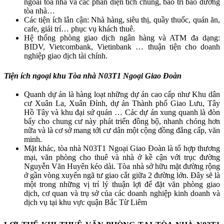
ngoài tòa nhà và các phần diện tích chung, bảo trì bảo dưỡng
tòa nhà…
Các tiện ích lân cận: Nhà hàng, siêu thị, quầy thuốc, quán ăn,
cafe, giải trí… phục vụ khách thuê.
Hệ thống phòng giao dịch ngân hàng và ATM đa dạng:
BIDV, Vietcombank, Vietinbank … thuận tiện cho doanh
nghiệp giao dịch tài chính.
Tiện ích ngoại khu Tòa nhà N03T1 Ngoại Giao Đoàn
Quanh dự án là hàng loạt những dự án cao cấp như Khu dân
cư Xuân La, Xuân Đỉnh, dự án Thành phố Giao Lưu, Tây
Hồ Tây và khu đại sứ quán … Các dự án xung quanh là đòn
bẩy cho chung cư này phát triển đồng bộ, nhanh chóng hơn
nữa và là cơ sở mang tới cư dân một cộng đồng đẳng cấp, văn
minh.
Mặt khác, tòa nhà N03T1 Ngoại Giao Đoàn là tổ hợp thương
mại, văn phòng cho thuê và nhà ở kề cận với trục đường
Nguyễn Văn Huyên kéo dài. Tòa nhà sở hữu mặt đường rộng
ở gần vòng xuyến ngã tư giao cắt giữa 2 đường lớn. Đây sẽ là
một trong những vị trí lý thuận lợi để đặt văn phòng giao
dịch, cơ quan và trụ sở của các doanh nghiệp kinh doanh và
dịch vụ tại khu vực quận Bắc Từ Liêm