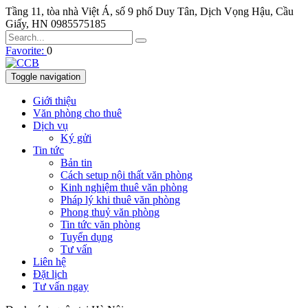
Tầng 11, tòa nhà Việt Á, số 9 phố Duy Tân, Dịch Vọng Hậu, Cầu
Giấy, HN
0985575185
Favorite:
0
Toggle navigation
Giới thiệu
Văn phòng cho thuê
Dịch vụ
Ký gửi
Tin tức
Bản tin
Cách setup nội thất văn phòng
Kinh nghiệm thuê văn phòng
Pháp lý khi thuê văn phòng
Phong thuỷ văn phòng
Tin tức văn phòng
Tuyển dụng
Tư vấn
Liên hệ
Đặt lịch
Tư vấn ngay