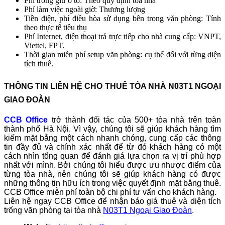
Phí trông giữ ô tô: Theo quy định tòa nhà
Phí làm việc ngoài giờ: Thương lượng
Tiền điện, phí điều hòa sử dụng bên trong văn phòng: Tính
theo thực tế tiêu thụ
Phí Internet, điện thoại trả trực tiếp cho nhà cung cấp: VNPT,
Viettel, FPT.
Thời gian miễn phí setup văn phòng: cụ thể đối với từng diện
tích thuê.
THÔNG TIN LIÊN HỆ CHO THUÊ TÒA NHÀ N03T1 NGOẠI
GIAO ĐOÀN
CCB Office
trở thành đối tác của 500+ tòa nhà trên toàn
thành phố Hà Nội. Vì vậy, chúng tôi sẽ giúp khách hàng tìm
kiếm mặt bằng một cách nhanh chóng, cung cấp các thông
tin đầy đủ và chính xác nhất để từ đó khách hàng có một
cách nhìn tổng quan để đánh giá lựa chọn ra vị trí phù hợp
nhất với mình. Bởi chúng tôi hiểu được ưu nhược điểm của
từng tòa nhà, nên chúng tôi sẽ giúp khách hàng có được
những thông tin hữu ích trong việc quyết định mặt bằng thuê.
CCB Office miễn phí toàn bộ chi phí tư vấn cho khách hàng.
Liên hệ ngay CCB Office để nhận báo giá thuê và diện tích
trống văn phòng tại tòa nhà
N03T1 Ngoại Giao Đoàn
.