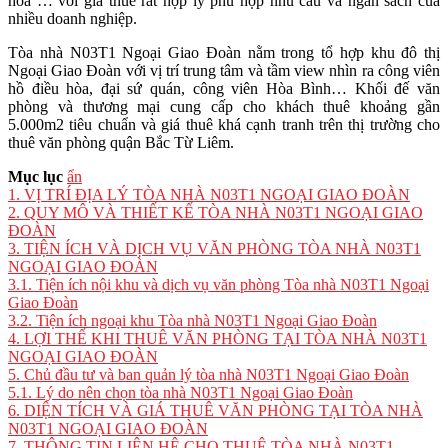
hòa … với giá thuê rất hợp lý phù hợp nhu cầu và ngân sách của
nhiều doanh nghiệp.
Tòa nhà N03T1 Ngoại Giao Đoàn nằm trong tổ hợp khu đô thị
Ngoại Giao Đoàn với vị trí trung tâm và tầm view nhìn ra công viên
hồ điều hòa, đại sứ quán, công viên Hòa Bình… Khối đế văn
phòng và thương mại cung cấp cho khách thuê khoảng gần
5.000m2 tiêu chuẩn và giá thuê khá cạnh tranh trên thị trường cho
thuê văn phòng quận Bắc Từ Liêm.
Mục lục
ẩn
1.
VỊ TRÍ ĐỊA LÝ TÒA NHÀ N03T1 NGOẠI GIAO ĐOÀN
2.
QUY MÔ VÀ THIẾT KẾ TÒA NHÀ N03T1 NGOẠI GIAO
ĐOÀN
3.
TIỆN ÍCH VÀ DỊCH VỤ VĂN PHÒNG TÒA NHÀ N03T1
NGOẠI GIAO ĐOÀN
3.1.
Tiện ích nội khu và dịch vụ văn phòng Tòa nhà N03T1 Ngoại
Giao Đoàn
3.2.
Tiện ích ngoại khu Tòa nhà N03T1 Ngoại Giao Đoàn
4.
LỢI THẾ KHI THUÊ VĂN PHÒNG TẠI TÒA NHÀ N03T1
NGOẠI GIAO ĐOÀN
5.
Chủ đầu tư và ban quản lý tòa nhà N03T1 Ngoại Giao Đoàn
5.1.
Lý do nên chọn tòa nhà N03T1 Ngoại Giao Đoàn
6.
DIỆN TÍCH VÀ GIÁ THUÊ VĂN PHÒNG TẠI TÒA NHÀ
N03T1 NGOẠI GIAO ĐOÀN
7.
THÔNG TIN LIÊN HỆ CHO THUÊ TÒA NHÀ N03T1