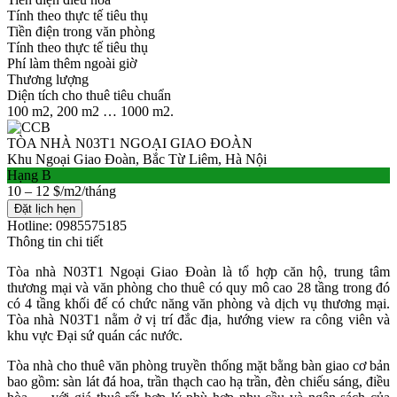
Tính theo thực tế tiêu thụ
Tiền điện trong văn phòng
Tính theo thực tế tiêu thụ
Phí làm thêm ngoài giờ
Thương lượng
Diện tích cho thuê tiêu chuẩn
100 m2, 200 m2 … 1000 m2.
TÒA NHÀ N03T1 NGOẠI GIAO ĐOÀN
Khu Ngoại Giao Đoàn, Bắc Từ Liêm, Hà Nội
Hạng B
10 – 12 $/m2/tháng
Đặt lịch hẹn
Hotline: 0985575185
Thông tin chi tiết
Tòa nhà N03T1 Ngoại Giao Đoàn là tổ hợp căn hộ, trung tâm
thương mại và văn phòng cho thuê có quy mô cao 28 tầng trong đó
có 4 tầng khối đế có chức năng văn phòng và dịch vụ thương mại.
Tòa nhà N03T1 nằm ở vị trí đắc địa, hướng view ra công viên và
khu vực Đại sứ quán các nước.
Tòa nhà cho thuê văn phòng truyền thống mặt bằng bàn giao cơ bản
bao gồm: sàn lát đá hoa, trần thạch cao hạ trần, đèn chiếu sáng, điều