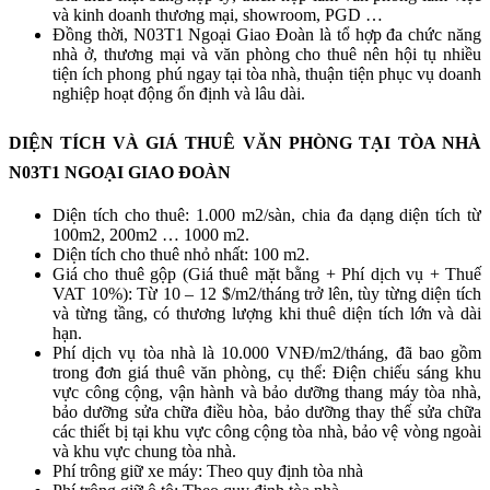
và kinh doanh thương mại, showroom, PGD …
Đồng thời, N03T1 Ngoại Giao Đoàn là tổ hợp đa chức năng
nhà ở, thương mại và văn phòng cho thuê nên hội tụ nhiều
tiện ích phong phú ngay tại tòa nhà, thuận tiện phục vụ doanh
nghiệp hoạt động ổn định và lâu dài.
DIỆN TÍCH VÀ GIÁ THUÊ VĂN PHÒNG TẠI TÒA NHÀ
N03T1 NGOẠI GIAO ĐOÀN
Diện tích cho thuê: 1.000 m2/sàn, chia đa dạng diện tích từ
100m2, 200m2 … 1000 m2.
Diện tích cho thuê nhỏ nhất: 100 m2.
Giá cho thuê gộp (Giá thuê mặt bằng + Phí dịch vụ + Thuế
VAT 10%): Từ 10 – 12 $/m2/tháng trở lên, tùy từng diện tích
và từng tầng, có thương lượng khi thuê diện tích lớn và dài
hạn.
Phí dịch vụ tòa nhà là 10.000 VNĐ/m2/tháng, đã bao gồm
trong đơn giá thuê văn phòng, cụ thể: Điện chiếu sáng khu
vực công cộng, vận hành và bảo dưỡng thang máy tòa nhà,
bảo dưỡng sửa chữa điều hòa, bảo dưỡng thay thế sửa chữa
các thiết bị tại khu vực công cộng tòa nhà, bảo vệ vòng ngoài
và khu vực chung tòa nhà.
Phí trông giữ xe máy: Theo quy định tòa nhà