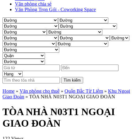
Văn phòng chia sẻ
Văn Phòng Trọn Gói - Coworking Space
Tìm kiếm
Home
»
Văn phòng cho thuê
»
Quận Bắc Từ Liêm
»
Khu Ngoại
Giao Đoàn
»
TÒA NHÀ N03T1 NGOẠI GIAO ĐOÀN
TÒA NHÀ N03T1 NGOẠI
GIAO ĐOÀN
122 Views