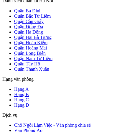
Danh sách quận tại Hà Nội
Quận Ba Đình
Quận Bắc Từ Liêm
Quận Cầu Giấy
Quận Đống Đa
Quận Hà Đông
Quận Hai Bà Trưng
Quận Hoàn Kiếm
Quận Hoàng Mai
Quận Long Biên
Quận Nam Từ Liêm
Quận Tây Hồ
Quận Thanh Xuân
Hạng văn phòng
Hạng A
Hạng B
Hạng C
Hạng D
Dịch vụ
Chỗ Ngồi Làm Việc - Văn phòng chia sẻ
Văn Phòng Ảo