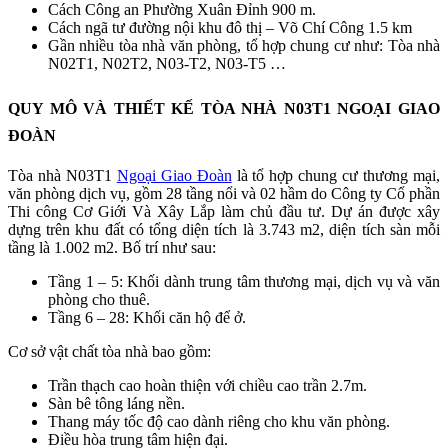
Cách Công an Phường Xuân Đỉnh 900 m.
Cách ngã tư đường nội khu đô thị – Võ Chí Công 1.5 km
Gần nhiều tòa nhà văn phòng, tổ hợp chung cư như: Tòa nhà
N02T1, N02T2, N03-T2, N03-T5 …
QUY MÔ VÀ THIẾT KẾ TÒA NHÀ N03T1 NGOẠI GIAO
ĐOÀN
Tòa nhà N03T1
Ngoại Giao Đoàn
là tổ hợp chung cư thương mại,
văn phòng dịch vụ, gồm 28 tầng nổi và 02 hầm do Công ty Cổ phần
Thi công Cơ Giới Và Xây Lắp làm chủ đầu tư. Dự án được xây
dựng trên khu đất có tổng diện tích là 3.743 m2, diện tích sàn mỗi
tầng là 1.002 m2. Bố trí như sau:
Tầng 1 – 5: Khối dành trung tâm thương mại, dịch vụ và văn
phòng cho thuê.
Tầng 6 – 28: Khối căn hộ để ở.
Cơ sở vật chất tòa nhà bao gồm:
Trần thạch cao hoàn thiện với chiều cao trần 2.7m.
Sàn bê tông láng nền.
Thang máy tốc độ cao dành riêng cho khu văn phòng.
Điều hòa trung tâm hiện đại.