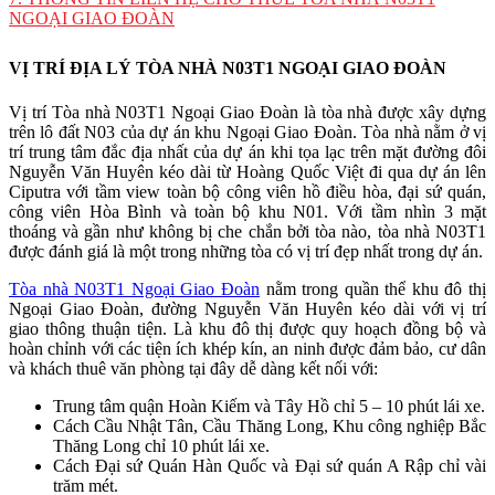
NGOẠI GIAO ĐOÀN
VỊ TRÍ ĐỊA LÝ TÒA NHÀ N03T1 NGOẠI GIAO ĐOÀN
Vị trí Tòa nhà N03T1 Ngoại Giao Đoàn là tòa nhà được xây dựng
trên lô đất N03 của dự án khu Ngoại Giao Đoàn. Tòa nhà nằm ở vị
trí trung tâm đắc địa nhất của dự án khi tọa lạc trên mặt đường đôi
Nguyễn Văn Huyên kéo dài từ Hoàng Quốc Việt đi qua dự án lên
Ciputra với tầm view toàn bộ công viên hồ điều hòa, đại sứ quán,
công viên Hòa Bình và toàn bộ khu N01. Với tầm nhìn 3 mặt
thoáng và gần như không bị che chắn bởi tòa nào, tòa nhà N03T1
được đánh giá là một trong những tòa có vị trí đẹp nhất trong dự án.
Tòa nhà N03T1 Ngoại Giao Đoàn
nằm trong quần thể khu đô thị
Ngoại Giao Đoàn, đường Nguyễn Văn Huyên kéo dài với vị trí
giao thông thuận tiện. Là khu đô thị được quy hoạch đồng bộ và
hoàn chỉnh với các tiện ích khép kín, an ninh được đảm bảo, cư dân
và khách thuê văn phòng tại đây dễ dàng kết nối với:
Trung tâm quận Hoàn Kiếm và Tây Hồ chỉ 5 – 10 phút lái xe.
Cách Cầu Nhật Tân, Cầu Thăng Long, Khu công nghiệp Bắc
Thăng Long chỉ 10 phút lái xe.
Cách Đại sứ Quán Hàn Quốc và Đại sứ quán A Rập chỉ vài
trăm mét.