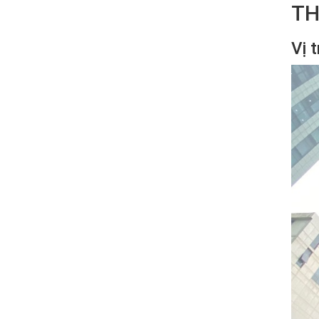
TH
Vị 