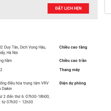
a
wi
nt
n
h
ce
tt
er
ke
ar
ĐẶT LỊCH HẸN
b
er
es
dI
e
o
t
n
o
k
2 Duy Tân, Dịch Vọng Hậu,
Chiều cao tầng
iấy, Hà Nội
ầng hầm
Chiều cao trần
m2
Thang máy
ống điều hòa trung tâm VRV
Điện dự phòng
u Daikin
ứ 2 đến thứ 6: 07h30-18h00,
: từ 07h30 – 12h30