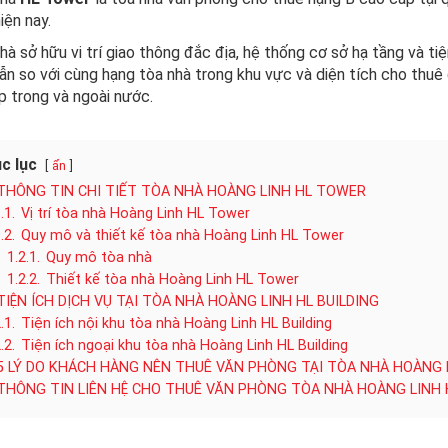
iện nay.
hà sở hữu vi trí giao thông đắc địa, hệ thống cơ sở hạ tầng và ti
ẫn so với cùng hạng tòa nhà trong khu vực và diện tích cho thu
p trong và ngoài nước.
c lục
ẩn
THÔNG TIN CHI TIẾT TÒA NHÀ HOÀNG LINH HL TOWER
.1.
Vị trí tòa nhà Hoàng Linh HL Tower
.2.
Quy mô và thiết kế tòa nhà Hoàng Linh HL Tower
1.2.1.
Quy mô tòa nhà
1.2.2.
Thiết kế tòa nhà Hoàng Linh HL Tower
TIỆN ÍCH DỊCH VỤ TẠI TÒA NHÀ HOÀNG LINH HL BUILDING
.1.
Tiện ích nội khu tòa nhà Hoàng Linh HL Building
.2.
Tiện ích ngoại khu tòa nhà Hoàng Linh HL Building
5 LÝ DO KHÁCH HÀNG NÊN THUÊ VĂN PHÒNG TẠI TÒA NHÀ HOÀNG L
THÔNG TIN LIÊN HỆ CHO THUÊ VĂN PHÒNG TÒA NHÀ HOÀNG LINH 