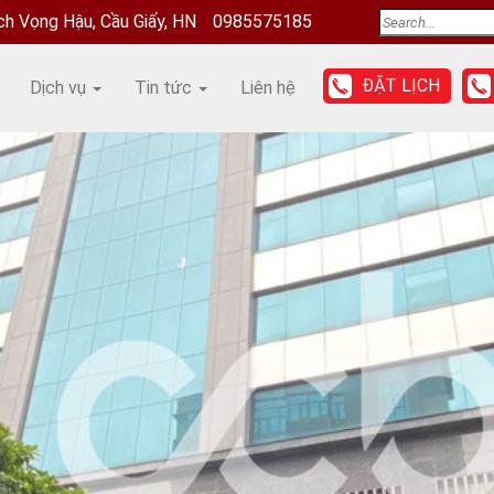
ịch Vọng Hậu, Cầu Giấy, HN
0985575185
ĐẶT LỊCH
Dịch vụ
Tin tức
Liên hệ