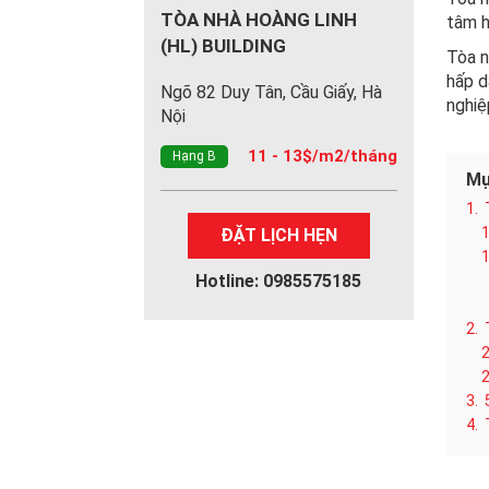
TÒA NHÀ HOÀNG LINH
tâm h
(HL) BUILDING
Tòa n
hấp d
Ngõ 82 Duy Tân, Cầu Giấy, Hà
nghiệ
Nội
11 - 13$/m2/tháng
Hạng B
Mụ
1.
1
ĐẶT LỊCH HẸN
1
Hotline: 0985575185
2.
2
2
3.
4.