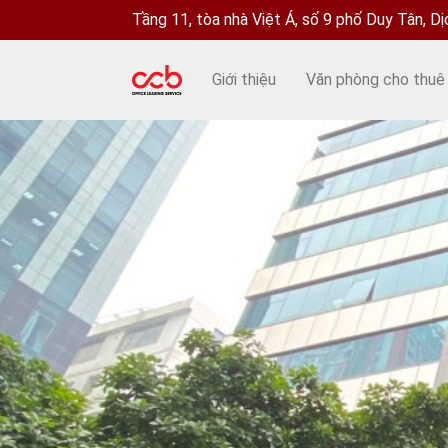
Tầng 11, tòa nhà Việt Á, số 9 phố Duy Tân, D
Giới thiệu
Văn phòng cho thuê