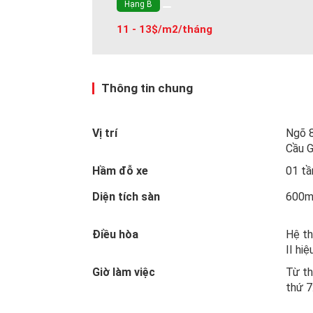
Hạng B
11 - 13$/m2/tháng
Thông tin chung
Vị trí
Ngõ 8
Cầu G
Hầm đỗ xe
01 t
Diện tích sàn
600
Điều hòa
Hệ th
II hiệ
Giờ làm việc
Từ th
thứ 7