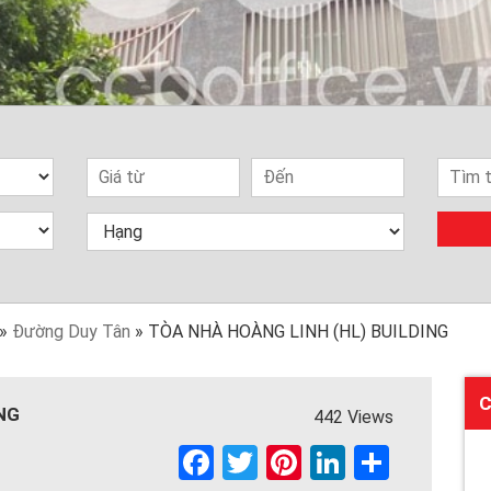
»
Đường Duy Tân
»
TÒA NHÀ HOÀNG LINH (HL) BUILDING
C
NG
442 Views
F
T
Pi
Li
S