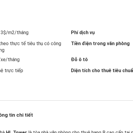
 13$/m2/tháng
Phí dịch vụ
theo thực tế tiêu thụ có công
Tiền điện trong văn phòng
êng
/xe/tháng
Đỗ ô tô
hệ trực tiếp
Diện tích cho thuê tiêu chu
ng tin chi tiết
nhà
HL Tower
là tòa nhà văn phòng cho thuê hạng B cao cấp tại 