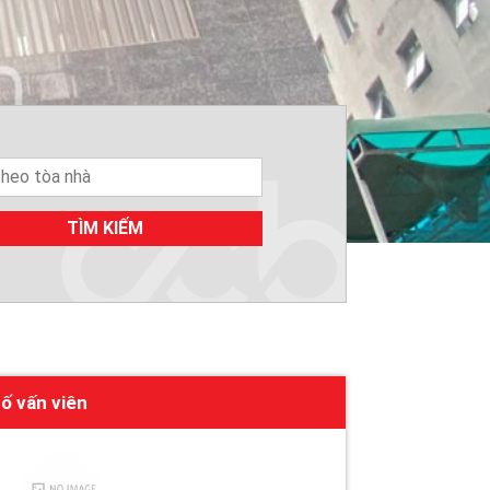
TÌM KIẾM
ố vấn viên