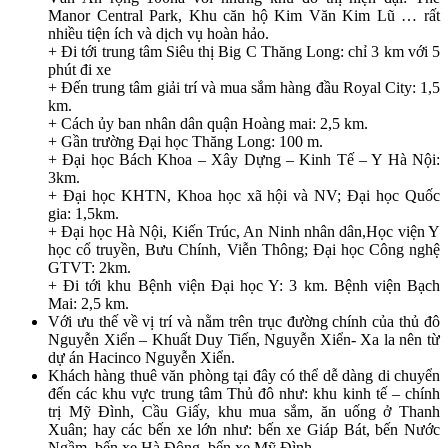
Manor Central Park, Khu căn hộ Kim Văn Kim Lũ … rất
nhiều tiện ích và dịch vụ hoàn hảo.
+ Đi tới trung tâm Siêu thị Big C Thăng Long: chỉ 3 km với 5
phút đi xe
+ Đến trung tâm giải trí và mua sắm hàng đầu Royal City: 1,5
km.
+ Cách ủy ban nhân dân quận Hoàng mai: 2,5 km.
+ Gần trường Đại học Thăng Long: 100 m.
+ Đại học Bách Khoa – Xây Dựng – Kinh Tế – Y Hà Nội:
3km.
+ Đại học KHTN, Khoa học xã hội và NV; Đại học Quốc
gia: 1,5km.
+ Đại học Hà Nội, Kiến Trúc, An Ninh nhân dân,Học viện Y
học cổ truyền, Bưu Chính, Viễn Thông; Đại học Công nghệ
GTVT: 2km.
+ Đi tới khu Bệnh viện Đại học Y: 3 km. Bệnh viện Bạch
Mai: 2,5 km.
Với ưu thế về vị trí và nằm trên trục đường chính của thủ đô
Nguyễn Xiển – Khuất Duy Tiến, Nguyễn Xiển- Xa la nên từ
dự án Hacinco Nguyễn Xiển.
Khách hàng thuê văn phòng tại đây có thể dễ dàng di chuyển
đến các khu vực trung tâm Thủ đô như: khu kinh tế – chính
trị Mỹ Đình, Cầu Giấy, khu mua sắm, ăn uống ở Thanh
Xuân; hay các bến xe lớn như: bến xe Giáp Bát, bến Nước
Ngầm, bến xe Hà Đông, bến xe Mỹ Đình.