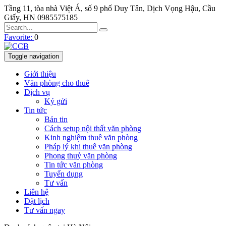
Tầng 11, tòa nhà Việt Á, số 9 phố Duy Tân, Dịch Vọng Hậu, Cầu
Giấy, HN
0985575185
Favorite:
0
Toggle navigation
Giới thiệu
Văn phòng cho thuê
Dịch vụ
Ký gửi
Tin tức
Bản tin
Cách setup nội thất văn phòng
Kinh nghiệm thuê văn phòng
Pháp lý khi thuê văn phòng
Phong thuỷ văn phòng
Tin tức văn phòng
Tuyển dụng
Tư vấn
Liên hệ
Đặt lịch
Tư vấn ngay