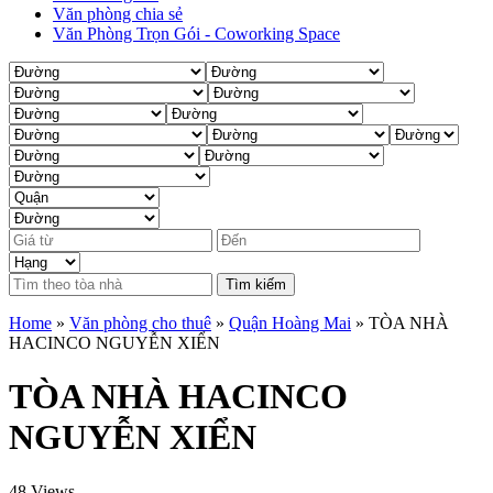
Văn phòng chia sẻ
Văn Phòng Trọn Gói - Coworking Space
Tìm kiếm
Home
»
Văn phòng cho thuê
»
Quận Hoàng Mai
»
TÒA NHÀ
HACINCO NGUYỄN XIỂN
TÒA NHÀ HACINCO
NGUYỄN XIỂN
48 Views