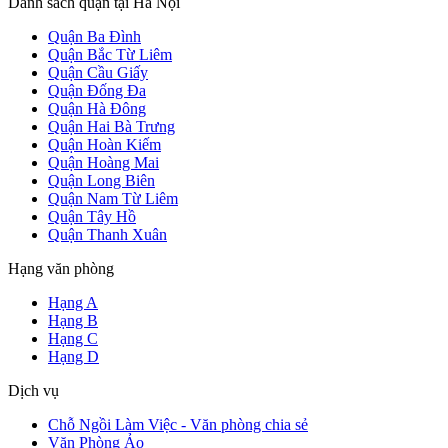
Danh sách quận tại Hà Nội
Quận Ba Đình
Quận Bắc Từ Liêm
Quận Cầu Giấy
Quận Đống Đa
Quận Hà Đông
Quận Hai Bà Trưng
Quận Hoàn Kiếm
Quận Hoàng Mai
Quận Long Biên
Quận Nam Từ Liêm
Quận Tây Hồ
Quận Thanh Xuân
Hạng văn phòng
Hạng A
Hạng B
Hạng C
Hạng D
Dịch vụ
Chỗ Ngồi Làm Việc - Văn phòng chia sẻ
Văn Phòng Ảo