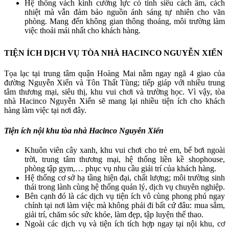
Hệ thống vách kính cường lực có tính siêu cách âm, cách
nhiệt mà vẫn đảm bảo nguồn ánh sáng tự nhiên cho văn
phòng. Mang đến không gian thông thoáng, môi trường làm
việc thoải mái nhất cho khách hàng.
TIỆN ÍCH DỊCH VỤ TÒA NHÀ HACINCO NGUYỄN XIỂN
Tọa lạc tại trung tâm quận Hoàng Mai nằm ngay ngã 4 giao của
đường Nguyễn Xiển và Tôn Thất Tùng; tiếp giáp với nhiều trung
tâm thương mại, siêu thị, khu vui chơi và trường học. Vì vậy, tòa
nhà Hacinco Nguyễn Xiển sẽ mang lại nhiều tiện ích cho khách
hàng làm việc tại nơi đây.
Tiện ích nội khu tòa nhà Hacinco Nguyễn Xiển
Khuôn viên cây xanh, khu vui chơi cho trẻ em, bể bơi ngoài
trời, trung tâm thương mại, hệ thống liền kề shophouse,
phòng tập gym,… phục vụ nhu cầu giải trí của khách hàng.
Hệ thống cơ sở hạ tầng hiện đại, chất lượng; môi trường sinh
thái trong lành cùng hệ thống quản lý, dịch vụ chuyên nghiệp.
Bên cạnh đó là các dịch vụ tiện ích vô cùng phong phú ngay
chính tại nơi làm việc mà không phải đi bất cứ đâu: mua sắm,
giải trí, chăm sóc sức khỏe, làm đẹp, tập luyện thể thao.
Ngoài các dịch vụ và tiện ích tích hợp ngay tại nội khu, cơ