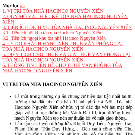
Mục lục
ẩn
1.
VỊ TRÍ TÒA NHÀ HACINCO NGUYỄN XIỂN
2.
QUY MÔ VÀ THIẾT KẾ TÒA NHÀ HACINCO NGUYỄN
XIỂN
3.
TIỆN ÍCH DỊCH VỤ TÒA NHÀ HACINCO NGUYỄN XIỂN
3.1.
Tiện ích nội khu tòa nhà Hacinco Nguyễn Xiển
3.2.
Tiện ích ngoại khu tòa nhà Hacinco Nguyễn Xiển
4.
LÝ DO KHÁCH HÀNG NÊN THUÊ VĂN PHÒNG TẠI
TÒA NHÀ HACINCO NGUYỄN XIỂN
5.
DIỆN TÍCH CHO THUÊ VÀ GIÁ THUÊ VĂN PHÒNG TẠI
TÒA NHÀ HACINCO NGUYỄN XIỂN
6.
THÔNG TIN LIÊN HỆ CHO THUÊ VĂN PHÒNG TÒA
NHÀ HACINCO NGUYỄN XIỂN
VỊ TRÍ TÒA NHÀ HACINCO NGUYỄN XIỂN
Là một trong những dự án chung cư hiện đại bậc nhất tại thị
trường nhà đất trên địa bàn Thành phố Hà Nội. Tòa nhà
Hacinco Nguyễn Xiển sở hữu vị trí đắc địa với hai mặt tiếp
giáp với hai trục đường lớn Vành Đai III, trục đường huyết
mạch Nguyễn Xiển tạo nên sự thuận lợi về mặt giao thông.
Lân cận các tuyến đường lớn: Khuất Duy Tiến, Nguyễn Trãi,
Phạm Hùng, Trần Duy Hưng,… Bên cạnh công viên Chu
Văn An rộng 100ha với những khu đô thị hiện đại: The