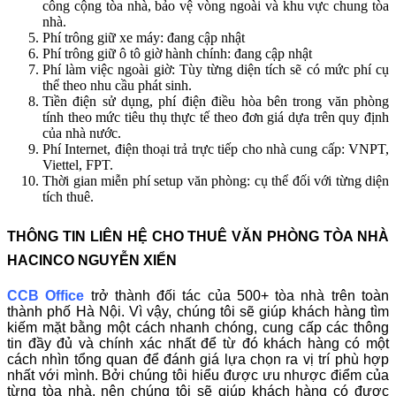
công cộng tòa nhà, bảo vệ vòng ngoài và khu vực chung tòa
nhà.
Phí trông giữ xe máy: đang cập nhật
Phí trông giữ ô tô giờ hành chính: đang cập nhật
Phí làm việc ngoài giờ: Tùy từng diện tích sẽ có mức phí cụ
thể theo nhu cầu phát sinh.
Tiền điện sử dụng, phí điện điều hòa bên trong văn phòng
tính theo mức tiêu thụ thực tế theo đơn giá dựa trên quy định
của nhà nước.
Phí Internet, điện thoại trả trực tiếp cho nhà cung cấp: VNPT,
Viettel, FPT.
Thời gian miễn phí setup văn phòng: cụ thể đối với từng diện
tích thuê.
THÔNG TIN LIÊN HỆ CHO THUÊ VĂN PHÒNG TÒA NHÀ
HACINCO NGUYỄN XIỂN
CCB Office
trở thành đối tác của 500+ tòa nhà trên toàn
thành phố Hà Nội. Vì vậy, chúng tôi sẽ giúp khách hàng tìm
kiếm mặt bằng một cách nhanh chóng, cung cấp các thông
tin đầy đủ và chính xác nhất để từ đó khách hàng có một
cách nhìn tổng quan để đánh giá lựa chọn ra vị trí phù hợp
nhất với mình. Bởi chúng tôi hiểu được ưu nhược điểm của
từng tòa nhà, nên chúng tôi sẽ giúp khách hàng có được