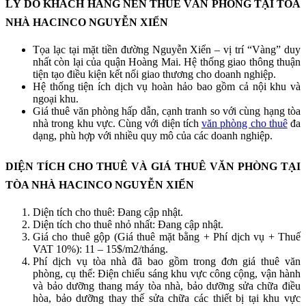
LÝ DO KHÁCH HÀNG NÊN THUÊ VĂN PHÒNG TẠI TÒA
NHÀ HACINCO NGUYỄN XIỂN
Tọa lạc tại mặt tiền đường Nguyễn Xiển – vị trí “Vàng” duy
nhất còn lại của quận Hoàng Mai. Hệ thống giao thông thuận
tiện tạo điều kiện kết nối giao thương cho doanh nghiệp.
Hệ thống tiện ích dịch vụ hoàn hảo bao gồm cả nội khu và
ngoại khu.
Giá thuê văn phòng hấp dẫn, cạnh tranh so với cùng hạng tòa
nhà trong khu vực. Cùng với diện tích
văn phòng cho thuê
đa
dạng, phù hợp với nhiều quy mô của các doanh nghiệp.
DIỆN TÍCH CHO THUÊ VÀ GIÁ THUÊ VĂN PHÒNG TẠI
TÒA NHÀ HACINCO NGUYỄN XIỂN
Diện tích cho thuê: Đang cập nhật.
Diện tích cho thuê nhỏ nhất: Đang cập nhật.
Giá cho thuê gộp (Giá thuê mặt bằng + Phí dịch vụ + Thuế
VAT 10%): 11 – 15$/m2/tháng.
Phí dịch vụ tòa nhà đã bao gồm trong đơn giá thuê văn
phòng, cụ thể: Điện chiếu sáng khu vực công cộng, vận hành
và bảo dưỡng thang máy tòa nhà, bảo dưỡng sửa chữa điều
hòa, bảo dưỡng thay thế sửa chữa các thiết bị tại khu vực