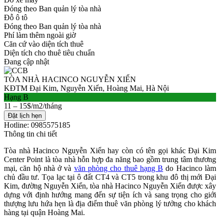
Đóng theo Ban quản lý tòa nhà
Đỗ ô tô
Đóng theo Ban quản lý tòa nhà
Phí làm thêm ngoài giờ
Căn cứ vào diện tích thuê
Diện tích cho thuê tiêu chuẩn
Đang cập nhật
TÒA NHÀ HACINCO NGUYỄN XIỂN
KĐTM Đại Kim, Nguyễn Xiển, Hoàng Mai, Hà Nội
Hạng B
11 – 15$/m2/tháng
Đặt lịch hẹn
Hotline: 0985575185
Thông tin chi tiết
Tòa nhà Hacinco Nguyễn Xiển hay còn có tên gọi khác Đại Kim
Center Point là tòa nhà hỗn hợp đa năng bao gồm trung tâm thương
mại, căn hộ nhà ở và
văn phòng cho thuê hạng B
do Hacinco làm
chủ đầu tư. Tọa lạc tại ô đất CT4 và CT5 trong khu đô thị mới Đại
Kim, đường Nguyễn Xiển, tòa nhà Hacinco Nguyễn Xiển
được xây
dựng với định hướng mang đến sự tiện ích và sang trọng cho giới
thượng lưu hứa hẹn là địa điểm thuê văn phòng lý tưởng cho khách
hàng tại quận Hoàng Mai.