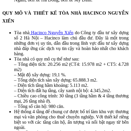
QUY MÔ VÀ THIẾT KẾ TÒA NHÀ HACINCO NGUYỄN
XIỂN
Tòa nhà
Hacinco Nguyễn Xiển
do Công ty đầu tư xây dựng
số 2 Hà Nội – Hacinco làm chủ đầu đư. Đây là một trong
những đơn vị uy tín, dẫn đầu trong lĩnh vực đầu tư xây dựng
nhà đáp ứng các dịch vụ tin cậy và hoàn hảo nhất cho khách
hàng.
Tòa nhà có quy mô cụ thể như sau:
– Tổng diện tích: 20.256 m2 (CT4: 15.978 m2 + CT5: 4.728
m2)
– Mật độ xây dựng: 19,1 %.
– Tổng diện tích sàn xây dựng: 65.888.3 m2.
– Diện tích tầng hầm khoảng: 5.113 m2.
– Diện tích đất hạ tầng, cây xanh nội bộ: 4.345,2m2.
– Chiều cao công trình: 30 tầng (3 tầng hầm & 4 tầng thương
mại, 26 tầng nhà ở).
– Tổng số căn hộ: 980 căn.
Hệ thống 4 tầng đế chung cư được bố trí làm khu vực thương
mại và văn phòng cho thuê chuyên nghiệp. Với thiết kế riêng
biệt so với các tầng căn hộ, ấn tượng và nổi bật ngay từ bên
ngoài.