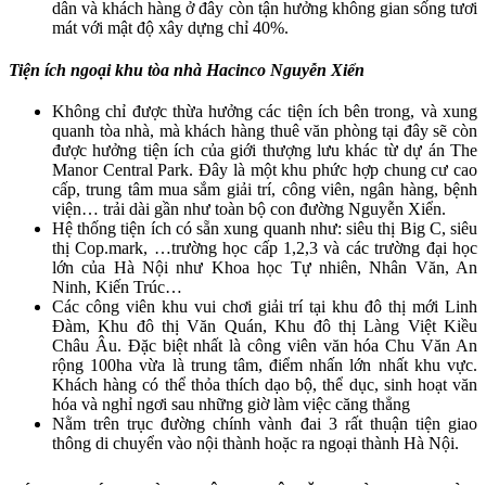
dân và khách hàng ở đây còn tận hưởng không gian sống tươi
mát với mật độ xây dựng chỉ 40%.
Tiện ích ngoại khu tòa nhà Hacinco Nguyễn Xiển
Không chỉ được thừa hưởng các tiện ích bên trong, và xung
quanh tòa nhà, mà khách hàng thuê văn phòng tại đây sẽ còn
được hưởng tiện ích của giới thượng lưu khác từ dự án The
Manor Central Park. Đây là một khu phức hợp chung cư cao
cấp, trung tâm mua sắm giải trí, công viên, ngân hàng, bệnh
viện… trải dài gần như toàn bộ con đường Nguyễn Xiển.
Hệ thống tiện ích có sẵn xung quanh như: siêu thị Big C, siêu
thị Cop.mark, …trường học cấp 1,2,3 và các trường đại học
lớn của Hà Nội như Khoa học Tự nhiên, Nhân Văn, An
Ninh, Kiến Trúc…
Các công viên khu vui chơi giải trí tại khu đô thị mới Linh
Đàm, Khu đô thị Văn Quán, Khu đô thị Làng Việt Kiều
Châu Âu. Đặc biệt nhất là công viên văn hóa Chu Văn An
rộng 100ha vừa là trung tâm, điểm nhấn lớn nhất khu vực.
Khách hàng có thể thỏa thích dạo bộ, thể dục, sinh hoạt văn
hóa và nghỉ ngơi sau những giờ làm việc căng thẳng
Nằm trên trục đường chính vành đai 3 rất thuận tiện giao
thông di chuyển vào nội thành hoặc ra ngoại thành Hà Nội.