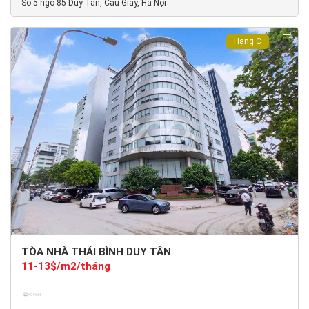
Số 5 ngõ 85 Duy Tân, Cầu Giấy, Hà Nội
Hạng C
TÒA NHÀ THÁI BÌNH DUY TÂN
11-13$/m2/tháng