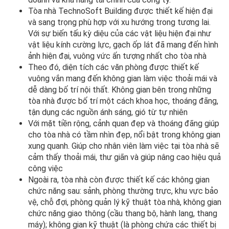
Tòa nhà TechnoSoft Building được thiết kế hiện đại
và sang trọng phù hợp với xu hướng trong tương lai.
Với sự biến tấu kỳ diệu của các vật liệu hiện đại như
vật liệu kính cường lực, gạch ốp lát đã mang đến hình
ảnh hiện đại, vuông vức ấn tượng nhất cho tòa nhà
Theo đó, diện tích các văn phòng được thiết kế
vuông vắn mang đến không gian làm việc thoải mái và
dễ dàng bố trí nội thất. Không gian bên trong những
tòa nhà được bố trí một cách khoa học, thoáng đãng,
tận dụng các nguồn ánh sáng, gió từ tự nhiên
Với mặt tiền rộng, cảnh quan đẹp và thoáng đãng giúp
cho tòa nhà có tầm nhìn đẹp, nổi bật trong không gian
xung quanh. Giúp cho nhân viên làm việc tại tòa nhà sẽ
cảm thấy thoải mái, thư giãn và giúp nâng cao hiệu quả
công việc
Ngoài ra, tòa nhà còn được thiết kế các không gian
chức năng sau: sảnh, phòng thường trực, khu vực bảo
vệ, chỗ đợi, phòng quản lý kỹ thuật tòa nhà, không gian
chức năng giao thông (cầu thang bộ, hành lang, thang
máy); không gian kỹ thuật (là phòng chứa các thiết bị