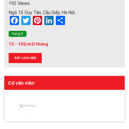
192 Views
Ngõ 15 Duy Tân, Cầu Giấy, Hà Nội
F
T
Pi
Li
S
a
wi
nt
n
h
Hạng B
ce
tt
er
ke
ar
13 - 15$/m2/tháng
b
er
es
dI
e
o
t
n
ĐẶT LỊCH HẸN
o
k
Cố vấn viên