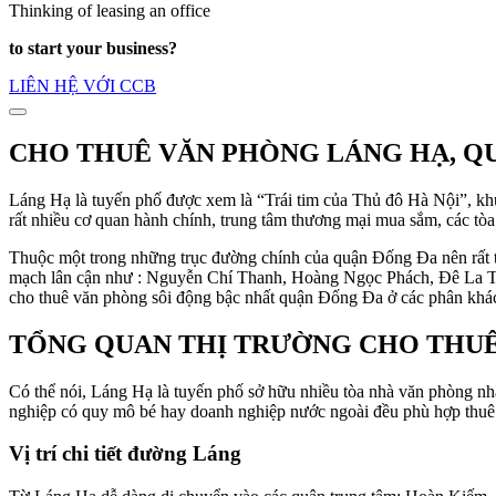
Thinking of leasing an office
to start your business?
LIÊN HỆ VỚI CCB
CHO THUÊ VĂN PHÒNG LÁNG HẠ, QU
Láng Hạ là tuyến phố được xem là “Trái tim của Thủ đô Hà Nội”, kh
rất nhiều cơ quan hành chính, trung tâm thương mại mua sắm, các tòa
Thuộc một trong những trục đường chính của quận Đống Đa nên rất th
mạch lân cận như : Nguyễn Chí Thanh, Hoàng Ngọc Phách, Đê La Th
cho thuê văn phòng sôi động bậc nhất quận Đống Đa ở các phân khá
TỔNG QUAN THỊ TRƯỜNG CHO THU
Có thể nói, Láng Hạ là tuyến phố sở hữu nhiều tòa nhà văn phòng n
nghiệp có quy mô bé hay doanh nghiệp nước ngoài đều phù hợp thuê
Vị trí chi tiết đường Láng