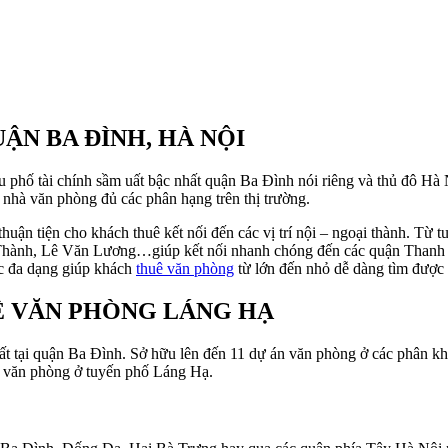
ẬN BA ĐÌNH, HÀ NỘI
u phố tài chính sầm uất bậc nhất quận Ba Đình nói riêng và thủ đô H
 nhà văn phòng đủ các phân hạng trên thị trường.
uận tiện cho khách thuê kết nối đến các vị trí nội – ngoại thành. Từ
ành, Lê Văn Lương…giúp kết nối nhanh chóng đến các quận Thanh Xuâ
c đa dạng giúp khách
thuê văn phòng
từ lớn đến nhỏ dễ dàng tìm được 
Ê VĂN PHÒNG LÁNG HẠ
hất tại quận Ba Đình. Sở hữu lên đến 11 dự án văn phòng ở các phân k
 văn phòng ở tuyến phố Láng Hạ.