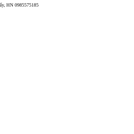
iấy, HN
0985575185