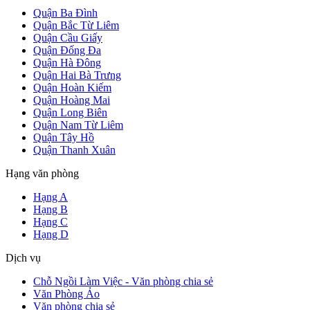
Quận Ba Đình
Quận Bắc Từ Liêm
Quận Cầu Giấy
Quận Đống Đa
Quận Hà Đông
Quận Hai Bà Trưng
Quận Hoàn Kiếm
Quận Hoàng Mai
Quận Long Biên
Quận Nam Từ Liêm
Quận Tây Hồ
Quận Thanh Xuân
Hạng văn phòng
Hạng A
Hạng B
Hạng C
Hạng D
Dịch vụ
Chỗ Ngồi Làm Việc - Văn phòng chia sẻ
Văn Phòng Ảo
Văn phòng chia sẻ