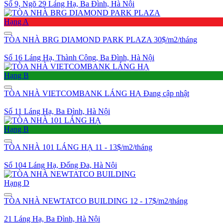
Số 9, Ngõ 29 Láng Hạ, Ba Đình, Hà Nội
Hạng A
TÒA NHÀ BRG DIAMOND PARK PLAZA
30$/m2/tháng
Số 16 Láng Hạ, Thành Công, Ba Đình, Hà Nội
Hạng B
TÒA NHÀ VIETCOMBANK LÁNG HẠ
Đang cập nhật
Số 11 Láng Hạ, Ba Đình, Hà Nội
Hạng B
TÒA NHÀ 101 LÁNG HẠ
11 - 13$/m2/tháng
Số 104 Láng Hạ, Đống Đa, Hà Nội
Hạng D
TÒA NHÀ NEWTATCO BUILDING
12 - 17$/m2/tháng
21 Láng Hạ, Ba Đình, Hà Nội