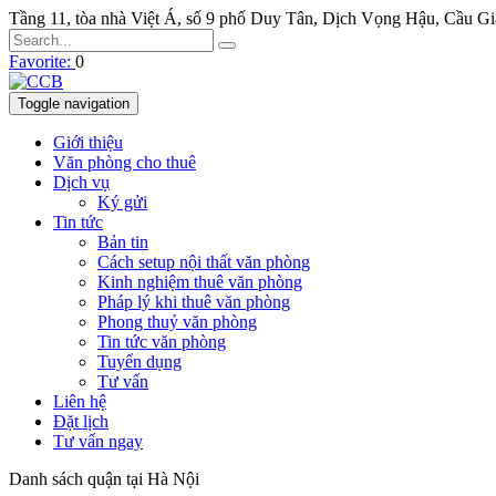
Tầng 11, tòa nhà Việt Á, số 9 phố Duy Tân, Dịch Vọng Hậu, Cầu G
Favorite:
0
Toggle navigation
Giới thiệu
Văn phòng cho thuê
Dịch vụ
Ký gửi
Tin tức
Bản tin
Cách setup nội thất văn phòng
Kinh nghiệm thuê văn phòng
Pháp lý khi thuê văn phòng
Phong thuỷ văn phòng
Tin tức văn phòng
Tuyển dụng
Tư vấn
Liên hệ
Đặt lịch
Tư vấn ngay
Danh sách quận tại Hà Nội