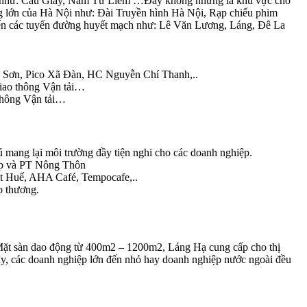
ội như: Cầu Giấy, Nam Từ Liêm …Đây không những là khu vực cho
òng lớn của Hà Nội như: Đài Truyền hình Hà Nội, Rạp chiếu phim
đến các tuyến đường huyết mạch như: Lê Văn Lương, Láng, Đê La
ây Sơn, Pico Xã Đàn, HC Nguyễn Chí Thanh,..
iao thông Vận tải…
 thông Vận tải…
hú mang lại môi trường đầy tiện nghi cho các doanh nghiệp.
ệp và PT Nông Thôn
ét Huế, AHA Café, Tempocafe,..
o thương.
 Mặt sàn dao động từ 400m2 – 1200m2, Láng Hạ cung cấp cho thị
đây, các doanh nghiệp lớn đến nhỏ hay doanh nghiệp nước ngoài đều