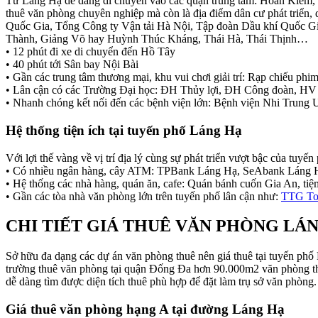
Từ Láng Hạ dễ dàng di chuyển vào các quận trung tâm: Hoàn Kiếm
thuê văn phòng chuyên nghiệp mà còn là địa điểm dân cư phát triển,
Quốc Gia, Tổng Công ty Vận tải Hà Nội, Tập đoàn Dầu khí Quốc Gia
Thành, Giảng Võ hay Huỳnh Thúc Kháng, Thái Hà, Thái Thịnh…
• 12 phút đi xe di chuyển đến Hồ Tây
• 40 phút tới Sân bay Nội Bài
• Gần các trung tâm thương mại, khu vui chơi giải trí: Rạp chiếu 
• Lân cận có các Trường Đại học: ĐH Thủy lợi, ĐH Công đoàn, H
• Nhanh chóng kết nối đến các bệnh viện lớn: Bệnh viện Nhi Trung 
Hệ thống tiện ích tại tuyến phố Láng Hạ
Với lợi thế vàng về vị trí địa lý cùng sự phát triển vượt bậc của tu
• Có nhiều ngân hàng, cây ATM: TPBank Láng Hạ, SeAbank Láng
• Hệ thống các nhà hàng, quán ăn, cafe: Quán bánh cuốn Gia An, t
• Gần các tòa nhà văn phòng lớn trên tuyến phố lân cận như:
TTG To
CHI TIẾT GIÁ THUÊ VĂN PHÒNG LÁ
Sở hữu đa dạng các dự án văn phòng thuê nên giá thuê tại tuyến ph
trường thuê văn phòng tại quận Đống Đa hơn 90.000m2 văn phòng thuê
dễ dàng tìm được diện tích thuê phù hợp để đặt làm trụ sở văn phòng.
Giá thuê văn phòng hạng A tại đường Láng Hạ