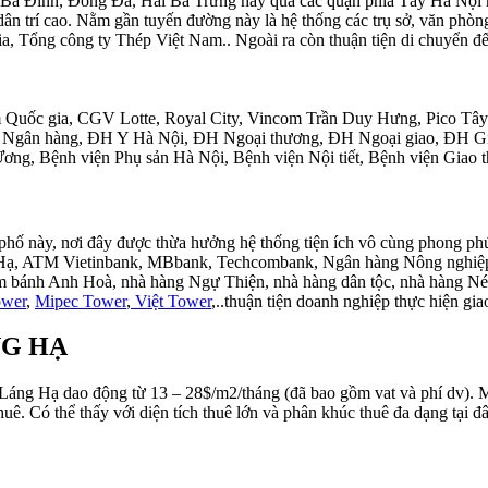
, Ba Đình, Đống Đa, Hai Bà Trưng hay qua các quận phía Tây Hà N
 dân trí cao. Nằm gần tuyến đường này là hệ thống các trụ sở, văn ph
, Tổng công ty Thép Việt Nam.. Ngoài ra còn thuận tiện di chuyển 
phim Quốc gia, CGV Lotte, Royal City, Vincom Trần Duy Hưng, Pico T
V Ngân hàng, ĐH Y Hà Nội, ĐH Ngoại thương, ĐH Ngoại giao, ĐH G
Ương, Bệnh viện Phụ sản Hà Nội, Bệnh viện Nội tiết, Bệnh viện Giao
yến phố này, nơi đây được thừa hưởng hệ thống tiện ích vô cùng phong p
 Hạ, ATM Vietinbank, MBbank, Techcombank, Ngân hàng Nông nghi
iệm bánh Anh Hoà, nhà hàng Ngự Thiện, nhà hàng dân tộc, nhà hàng N
wer
,
Mipec Tower
,
Việt Tower
,..thuận tiện doanh nghiệp thực hiện gia
NG HẠ
ố Láng Hạ dao động từ 13 – 28$/m2/tháng (đã bao gồm vat và phí dv).
. Có thể thấy với diện tích thuê lớn và phân khúc thuê đa dạng tại 