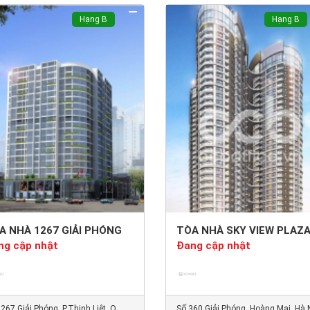
Hạng B
Hạng B
A NHÀ 1267 GIẢI PHÓNG
TÒA NHÀ SKY VIEW PLAZ
ng cập nhật
Đang cập nhật
267 Giải Phóng, P.Thịnh Liệt, Q.
Số 360 Giải Phóng, Hoàng Mai, Hà 