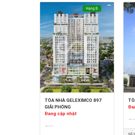
Hạng B
TÒA NHÀ GELEXIMCO 897
TÒ
GIẢI PHÓNG
Đa
Đang cập nhật
Số 1