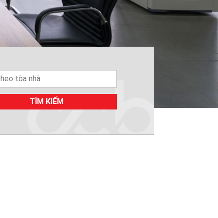
TÌM KIẾM