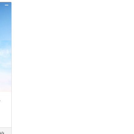
A
Nội