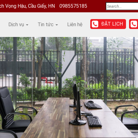
ịch Vọng Hậu, Cầu Giấy, HN
0985575185
ĐẶT LỊCH
Dịch vụ
Tin tức
Liên hệ