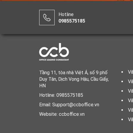
Hotline
0985575185
Vă
Tầng 11, tòa nhà Việt Á, số 9 phố
Duy Tân, Dịch Vọng Hậu, Cầu Giấy,
Vă
HN
Vă
Hotline: 0985575185
Vă
Email: Support@ccboffice.vn
Vă
Website: ccboffice.vn
Vă