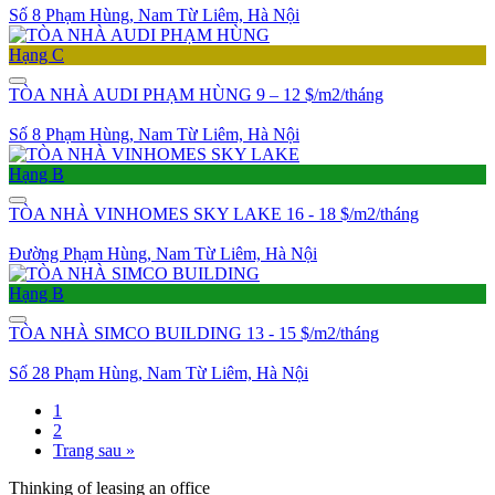
Số 8 Phạm Hùng, Nam Từ Liêm, Hà Nội
Hạng C
TÒA NHÀ AUDI PHẠM HÙNG
9 – 12 $/m2/tháng
Số 8 Phạm Hùng, Nam Từ Liêm, Hà Nội
Hạng B
TÒA NHÀ VINHOMES SKY LAKE
16 - 18 $/m2/tháng
Đường Phạm Hùng, Nam Từ Liêm, Hà Nội
Hạng B
TÒA NHÀ SIMCO BUILDING
13 - 15 $/m2/tháng
Số 28 Phạm Hùng, Nam Từ Liêm, Hà Nội
1
2
Trang sau »
Thinking of leasing an office