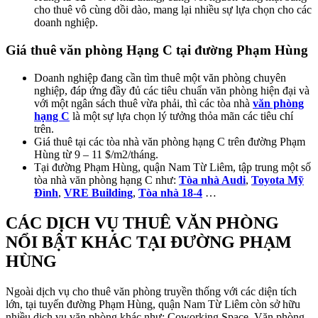
cho thuê vô cùng dồi dào, mang lại nhiều sự lựa chọn cho các
doanh nghiệp.
Giá thuê văn phòng Hạng C tại đường Phạm Hùng
Doanh nghiệp đang cần tìm thuê một văn phòng chuyên
nghiệp, đáp ứng đầy đủ các tiêu chuẩn văn phòng hiện đại và
với một ngân sách thuê vừa phải, thì các tòa nhà
văn phòng
hạng C
là một sự lựa chọn lý tưởng thỏa mãn các tiêu chí
trên.
Giá thuê tại các tòa nhà văn phòng hạng C trên đường Phạm
Hùng từ 9 – 11 $/m2/tháng.
Tại đường Phạm Hùng, quận Nam Từ Liêm, tập trung một số
tòa nhà văn phòng hạng C như:
Tòa nhà Audi
,
Toyota Mỹ
Đình
,
VRE Building
,
Tòa nhà 18-4
…
CÁC DỊCH VỤ THUÊ VĂN PHÒNG
NỔI BẬT KHÁC TẠI ĐƯỜNG PHẠM
HÙNG
Ngoài dịch vụ cho thuê văn phòng truyền thống với các diện tích
lớn, tại tuyến đường Phạm Hùng, quận Nam Từ Liêm còn sở hữu
nhiều dịch vụ văn phòng khác như: Coworking Space, Văn phòng