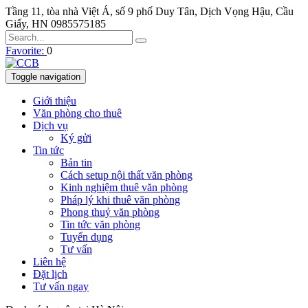
Tầng 11, tòa nhà Việt Á, số 9 phố Duy Tân, Dịch Vọng Hậu, Cầu
Giấy, HN
0985575185
Favorite:
0
Toggle navigation
Giới thiệu
Văn phòng cho thuê
Dịch vụ
Ký gửi
Tin tức
Bản tin
Cách setup nội thất văn phòng
Kinh nghiệm thuê văn phòng
Pháp lý khi thuê văn phòng
Phong thuỷ văn phòng
Tin tức văn phòng
Tuyển dụng
Tư vấn
Liên hệ
Đặt lịch
Tư vấn ngay