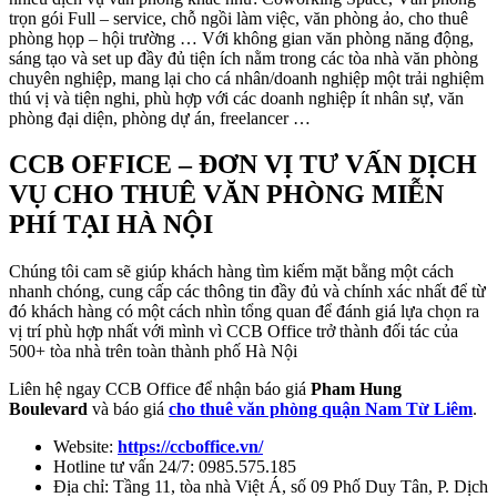
trọn gói Full – service, chỗ ngồi làm việc, văn phòng ảo, cho thuê
phòng họp – hội trường … Với không gian văn phòng năng động,
sáng tạo và set up đầy đủ tiện ích nằm trong các tòa nhà văn phòng
chuyên nghiệp, mang lại cho cá nhân/doanh nghiệp một trải nghiệm
thú vị và tiện nghi, phù hợp với các doanh nghiệp ít nhân sự, văn
phòng đại diện, phòng dự án, freelancer …
CCB OFFICE – ĐƠN VỊ TƯ VẤN DỊCH
VỤ CHO THUÊ VĂN PHÒNG MIỄN
PHÍ TẠI HÀ NỘI
Chúng tôi cam sẽ giúp khách hàng tìm kiếm mặt bằng một cách
nhanh chóng, cung cấp các thông tin đầy đủ và chính xác nhất để từ
đó khách hàng có một cách nhìn tổng quan để đánh giá lựa chọn ra
vị trí phù hợp nhất với mình vì CCB Office trở thành đối tác của
500+ tòa nhà trên toàn thành phố Hà Nội
Liên hệ ngay CCB Office để nhận báo giá
Pham Hung
Boulevard
và báo giá
cho thuê văn phòng quận Nam Từ Liêm
.
Website:
https://ccboffice.vn/
Hotline tư vấn 24/7: 0985.575.185
Địa chỉ: Tầng 11, tòa nhà Việt Á, số 09 Phố Duy Tân, P. Dịch