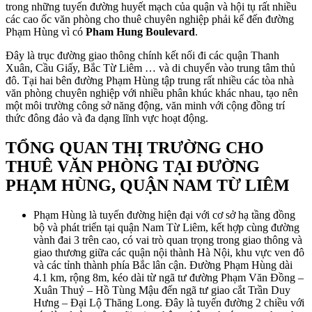
trong những tuyến đường huyết mạch của quận và hội tụ rất nhiều
các cao ốc văn phòng cho thuê chuyên nghiệp phải kể đến đường
Phạm Hùng vì có
Pham Hung Boulevard
.
Đây là trục đường giao thông chính kết nối đi các quận Thanh
Xuân, Cầu Giấy, Bắc Từ Liêm … và di chuyển vào trung tâm thủ
đô. Tại hai bên đường Phạm Hùng tập trung rất nhiều các tòa nhà
văn phòng chuyên nghiệp với nhiều phân khúc khác nhau, tạo nên
một môi trường công sở năng động, văn minh với cộng đồng trí
thức đông đảo và đa dạng lĩnh vực hoạt động.
TỔNG QUAN THỊ TRƯỜNG CHO
THUÊ VĂN PHÒNG TẠI ĐƯỜNG
PHẠM HÙNG, QUẬN NAM TỪ LIÊM
Phạm Hùng là tuyến đường hiện đại với cơ sở hạ tầng đồng
bộ và phát triển tại quận Nam Từ Liêm, kết hợp cùng đường
vành đai 3 trên cao, có vai trò quan trọng trong giao thông và
giao thương giữa các quận nội thành Hà Nội, khu vực ven đô
và các tỉnh thành phía Bắc lân cận. Đường Phạm Hùng dài
4.1 km, rộng 8m, kéo dài từ ngã tư đường Phạm Văn Đồng –
Xuân Thuỷ – Hồ Tùng Mậu đến ngã tư giao cắt Trần Duy
Hưng – Đại Lộ Thăng Long. Đây là tuyến đường 2 chiều với