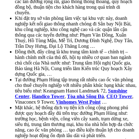
các làn đường rộng rãi, giao thông thông thoáng, quy hoạch
đồng bộ, thuận tiện cho khách hàng trong quá trình di
chuyển.
Khi đặt trụ sở văn phòng làm việc tại khu vực này, doanh
nghiệp kết nối giao thông nhanh chóng đi Sân bay Nội Bài,
khu công nghiệp, khu công nghệ cao và các quận lân cận
thông qua các tuyến đường như: Phạm Văn Đồng, Xuân
Thuỷ, Hồ Tùng Mậu, Mễ Trì, Dương Đình Nghệ, Duy Tân,
Trần Duy Hưng, Đại Lộ Thăng Long …
Đồng thời, đây cũng là khu trung tâm kinh tế – chính trị –
hành chính mới của thủ đô, hội tụ nhiều cơ quan ban ngành
chủ chốt của Nhà nước như: Trung tâm Hội nghị Quốc gia,
Bảo tàng Hà Nội, Cung triển lãm Kiến trúc Quy hoạch Xây
dựng Quốc gia, …
Tại đường Phạm Hùng tập trung rất nhiều cao ốc văn phòng
cho thuê chuyên nghiệp với nhiều phân khúc hạng khác nhau,
tiêu biểu như: Keangnam Hanoi Landmark 72,
Sunshine
Center
,
Handico Tower
,
Tòa nhà Sông Đà
,
CEO Tower
,
Vinaconex 9 Tower,
Vinhomes West Point
…
Mặt khác, hệ thống dịch vụ tiện ích công cộng phong phú
được quy hoạch đầy đủ trên trục đường Phạm Hùng như:
trường học, bệnh viện, công viên cây xanh, trạm dừng xe,
siêu thị, trung tâm thương mại, khu tòa nhà hỗn hợp đa chức
năng, cao ốc văn phòng … tạo điều kiện thuận lợi cho doanh
nghiệp hoạt động ổn định lâu dài và phát triển.