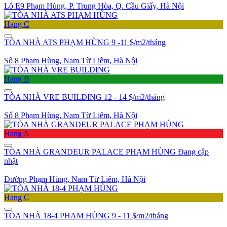
Lô E9 Phạm Hùng, P. Trung Hòa, Q. Cầu Giấy, Hà Nội
Hạng C
TÒA NHÀ ATS PHẠM HÙNG
9 -11 $/m2/tháng
Số 8 Phạm Hùng, Nam Từ Liêm, Hà Nội
Hạng B
TÒA NHÀ VRE BUILDING
12 - 14 $/m2/tháng
Số 8 Phạm Hùng, Nam Từ Liêm, Hà Nội
Hạng A
TÒA NHÀ GRANDEUR PALACE PHẠM HÙNG
Đang cập
nhật
Đường Phạm Hùng, Nam Từ Liêm, Hà Nội
Hạng C
TÒA NHÀ 18-4 PHẠM HÙNG
9 - 11 $/m2/tháng