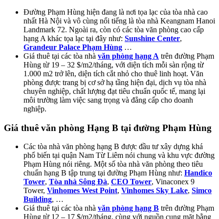
Đường Phạm Hùng hiện đang là nơi tọa lạc của tòa nhà cao
nhất Hà Nội và vô cùng nổi tiếng là tòa nhà Keangnam Hanoi
Landmark 72. Ngoài ra, còn có các tòa văn phòng cao cấp
hạng A khác tọa lạc tại đây như:
Sunshine Center
,
Grandeur Palace Phạm Hùng
…
Giá thuê tại các tòa nhà
văn phòng hạng A
trên đường Phạm
Hùng từ 19 – 32 $/m2/tháng, với diện tích mỗi sàn rộng từ
1.000 m2 trở lên, diện tích cắt nhỏ cho thuê linh hoạt. Văn
phòng được trang bị cơ sở hạ tầng hiện đại, dịch vụ tòa nhà
chuyên nghiệp, chất lượng đạt tiêu chuẩn quốc tế, mang lại
môi trường làm việc sang trọng và đẳng cấp cho doanh
nghiệp.
Giá thuê văn phòng Hạng B tại đường Phạm Hùng
Các tòa nhà văn phòng hạng B được đầu tư xây dựng khá
phổ biến tại quận Nam Từ Liêm nói chung và khu vực đường
Phạm Hùng nói riêng. Một số tòa nhà văn phòng theo tiêu
chuẩn hạng B tập trung tại đường Phạm Hùng như:
Handico
Tower
,
Tòa nhà Sông Đà
,
CEO Tower
, Vinaconex 9
Tower,
Vinhomes West Point
,
Vinhomes Sky Lake
,
Simco
Building
, …
Giá thuê tại các tòa nhà
văn phòng hạng B
trên đường Phạm
Hùng từ 12 – 17 $/m2/tháng, cùng với nguồn cung mặt bằng