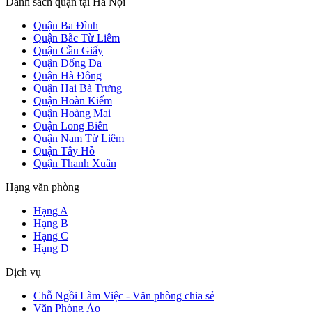
Danh sách quận tại Hà Nội
Quận Ba Đình
Quận Bắc Từ Liêm
Quận Cầu Giấy
Quận Đống Đa
Quận Hà Đông
Quận Hai Bà Trưng
Quận Hoàn Kiếm
Quận Hoàng Mai
Quận Long Biên
Quận Nam Từ Liêm
Quận Tây Hồ
Quận Thanh Xuân
Hạng văn phòng
Hạng A
Hạng B
Hạng C
Hạng D
Dịch vụ
Chỗ Ngồi Làm Việc - Văn phòng chia sẻ
Văn Phòng Ảo