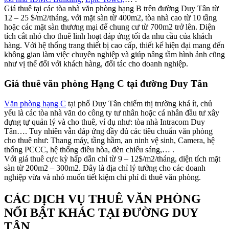
Giá thuê tại các tòa nhà văn phòng hạng B trên đường Duy Tân từ
12 – 25 $/m2/tháng, với mặt sàn từ 400m2, tòa nhà cao từ 10 tầng
hoặc các mặt sàn thương mại đế chung cư từ 700m2 trở lên. Diện
tích cắt nhỏ cho thuê linh hoạt đáp ứng tối đa nhu cầu của khách
hàng. Với hệ thống trang thiết bị cao cấp, thiết kế hiện đại mang đến
không gian làm việc chuyên nghiệp và giúp nâng tầm hình ảnh cũng
như vị thế đối với khách hàng, đối tác cho doanh nghiệp.
Giá thuê văn phòng Hạng C tại đường Duy Tân
Văn phòng hạng C
tại phố Duy Tân chiếm thị trường khá ít, chủ
yếu là các tòa nhà văn do công ty tư nhân hoặc cá nhân đầu tư xây
dựng tự quản lý và cho thuê, ví dụ như:
tòa nhà Intracom Duy
Tân…
. Tuy nhiên vẫn đáp ứng đầy đủ các tiêu chuẩn văn phòng
cho thuê như: Thang máy, tầng hầm, an ninh vệ sinh, Camera, hệ
thống PCCC, hệ thống điều hòa, đèn chiếu sáng,… .
Với giá thuê cực kỳ hấp dẫn chỉ từ 9 – 12$/m2/tháng, diện tích mặt
sàn từ 200m2 – 300m2. Đây là địa chỉ lý tưởng cho các doanh
nghiệp vừa và nhỏ muốn tiết kiệm chi phí đi thuê văn phòng.
CÁC DỊCH VỤ THUÊ VĂN PHÒNG
NỔI BẬT KHÁC TẠI ĐƯỜNG DUY
TÂN