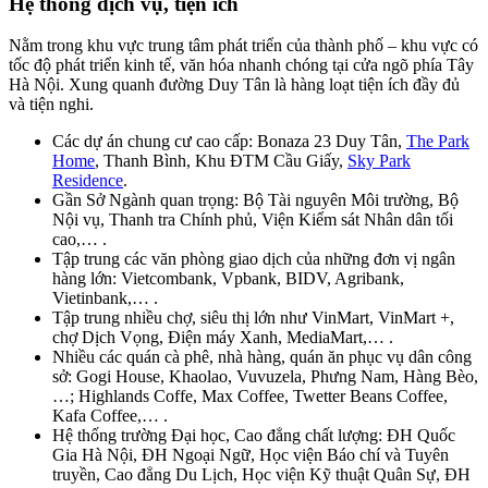
Hệ thống dịch vụ, tiện ích
Nằm trong khu vực trung tâm phát triển của thành phố – khu vực có
tốc độ phát triển kinh tế, văn hóa nhanh chóng tại cửa ngõ phía Tây
Hà Nội. Xung quanh đường Duy Tân là hàng loạt tiện ích đầy đủ
và tiện nghi.
Các dự án chung cư cao cấp: Bonaza 23 Duy Tân,
The Park
Home
, Thanh Bình, Khu ĐTM Cầu Giấy,
Sky Park
Residence
.
Gần Sở Ngành quan trọng: Bộ Tài nguyên Môi trường, Bộ
Nội vụ, Thanh tra Chính phủ, Viện Kiểm sát Nhân dân tối
cao,… .
Tập trung các văn phòng giao dịch của những đơn vị ngân
hàng lớn: Vietcombank, Vpbank, BIDV, Agribank,
Vietinbank,… .
Tập trung nhiều chợ, siêu thị lớn như VinMart, VinMart +,
chợ Dịch Vọng, Điện máy Xanh, MediaMart,… .
Nhiều các quán cà phê, nhà hàng, quán ăn phục vụ dân công
sở: Gogi House, Khaolao, Vuvuzela, Phưng Nam, Hàng Bèo,
…; Highlands Coffe, Max Coffee, Twetter Beans Coffee,
Kafa Coffee,… .
Hệ thống trường Đại học, Cao đẳng chất lượng: ĐH Quốc
Gia Hà Nội, ĐH Ngoại Ngữ, Học viện Báo chí và Tuyên
truyền, Cao đẳng Du Lịch, Học viện Kỹ thuật Quân Sự, ĐH