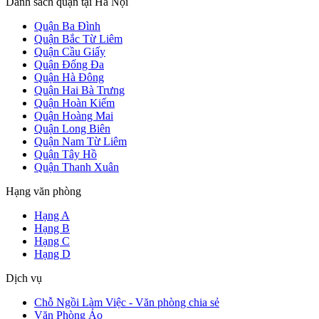
Danh sách quận tại Hà Nội
Quận Ba Đình
Quận Bắc Từ Liêm
Quận Cầu Giấy
Quận Đống Đa
Quận Hà Đông
Quận Hai Bà Trưng
Quận Hoàn Kiếm
Quận Hoàng Mai
Quận Long Biên
Quận Nam Từ Liêm
Quận Tây Hồ
Quận Thanh Xuân
Hạng văn phòng
Hạng A
Hạng B
Hạng C
Hạng D
Dịch vụ
Chỗ Ngồi Làm Việc - Văn phòng chia sẻ
Văn Phòng Ảo