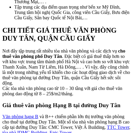
Thương Mại,… .
Tập trung các địa điểm quan trọng như bến xe Mỹ Đình,
Trung tâm hội nghị Quốc Gia, công viên Cầu Giấy, Bưu điện
Cầu Giấy, Sân bay Quốc tế Nội Bài,…
CHI TIẾT GIÁ THUÊ VĂN PHÒNG
DUY TÂN, QUẬN CẦU GIẤY
Nơi đây tập trung rất nhiều tòa nhà văn phòng và các dịch vụ
cho
thuê văn phòng phố Duy Tân
. Đặc biệt có giá thuê thấp hơn so
với khu vực trung tâm thành phố Hà Nội và cao hơn so với khu vực
Thanh Xuân, Nam Từ Liêm, Hà Đông,… . Vì vậy, đây cũng chính
là một trong những yếu tố khiến cho các hoạt động giao dịch về cho
thuê văn phòng tại đường Duy Tân, quận Cầu Giấy hết sức sôi
động.
Các tòa nhà văn phòng cao từ 10 – 30 tầng với giá cho thuê văn
phòng dao động từ 8 – 25$/m2/tháng.
Giá thuê văn phòng Hạng B tại đường Duy Tân
Văn phòng hạng B
và B++ chiếm phần lớn thị trường văn phòng
cho thuê tại đường Duy Tân. Một số tòa nhà văn phòng hạng B cao
cấp tại đường Duy Tân: CMC Tower, Việt Á Building,
TTC Tower
,
tòa nhà IDMC Building
,
Epic Tower,
… .