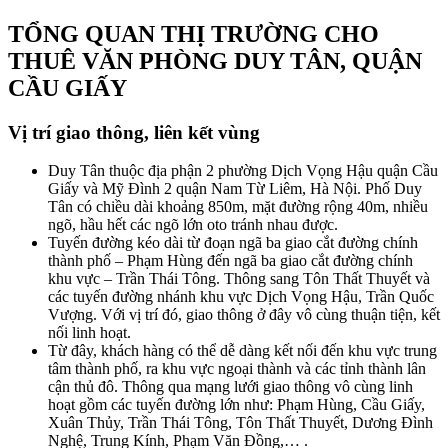
TỔNG QUAN THỊ TRƯỜNG CHO
THUÊ VĂN PHÒNG DUY TÂN, QUẬN
CẦU GIẤY
Vị trí giao thông, liên kết vùng
Duy Tân thuộc địa phận 2 phường Dịch Vọng Hậu quận Cầu
Giấy và Mỹ Đình 2 quận Nam Từ Liêm, Hà Nội. Phố Duy
Tân có chiều dài khoảng 850m, mặt đường rộng 40m, nhiều
ngõ, hầu hết các ngõ lớn oto tránh nhau được.
Tuyến đường kéo dài từ đoạn ngã ba giao cắt đường chính
thành phố – Phạm Hùng đến ngã ba giao cắt đường chính
khu vực – Trần Thái Tông. Thông sang Tôn Thất Thuyết và
các tuyến đường nhánh khu vực Dịch Vọng Hậu, Trần Quốc
Vượng. Với vị trí đó, giao thông ở đây vô cùng thuận tiện, kết
nối linh hoạt.
Từ đây, khách hàng có thể dễ dàng kết nối đến khu vực trung
tâm thành phố, ra khu vực ngoại thành và các tỉnh thành lân
cận thủ đô. Thông qua mạng lưới giao thông vô cùng linh
hoạt gồm các tuyến đường lớn như: Phạm Hùng, Cầu Giấy,
Xuân Thủy, Trần Thái Tông, Tôn Thất Thuyết, Dương Đình
Nghệ, Trung Kính, Phạm Văn Đồng,… .