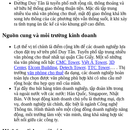
Đường Duy Tân là tuyến phố mới rộng rãi, thông thoáng và
sở hữu hệ thống giao thông thuận tiện. Mặc dù tập trung
nhiều tòa nhà văn phòng cho thuê, mật độ giao thông khá lớn
song lưu thông của các phương tiện vẫn thông suốt, ít khi xảy
ra tình trạng ùn tắc kể cả vào khung giờ cao điểm.
Nguồn cung và môi trường kinh doanh
Lợi thế vị trí chính là điểm cộng lớn để các doanh nghiệp lựa
chọn đặt trụ sở trên phố Duy Tân. Tuyến phố tập trung nhiều
văn phòng cho thuê nhất tại quận Cầu Giấy. Một số những
tòa văn phòng nổi bật:
CMC Tower
,
Việt Á Tower
,
3D
Center
,
Elcom Building
,
Detech Tower,
TTC Tower,
… . Thị
trường
văn phòng cho thuê
đa dạng, các doanh nghiệp hoàn
toàn lựa chọn được văn phòng phù hợp khi có nhu cầu mở
rộng hoặc thu hẹp quy mô của mình.
Tại đây thu hút hàng trăm doanh nghiệp, tập đoàn lớn trong
và ngoài nước với các nước: Hàn Quốc, Singapore, Nhật
Bản. Với hoạt động kinh doanh chủ yếu là thương mại, dịch
vụ, doanh nghiệp tài chính, đặc biệt là ngành Công nghệ
Thông tin. Hình thành nên một cộng đồng doanh nghiệp năng
động, môi trường làm việc văn minh, tăng khả năng hợp tác
kết nối giữa các công ty.