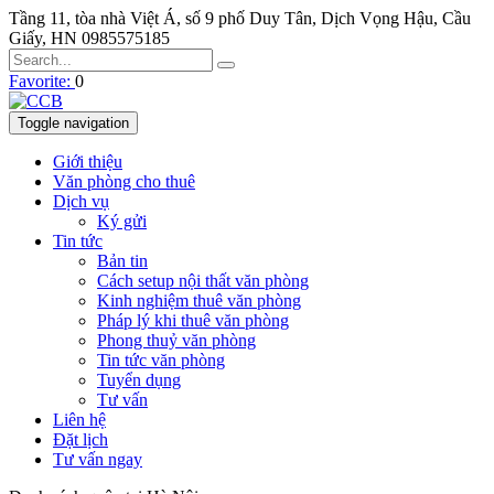
Tầng 11, tòa nhà Việt Á, số 9 phố Duy Tân, Dịch Vọng Hậu, Cầu
Giấy, HN
0985575185
Favorite:
0
Toggle navigation
Giới thiệu
Văn phòng cho thuê
Dịch vụ
Ký gửi
Tin tức
Bản tin
Cách setup nội thất văn phòng
Kinh nghiệm thuê văn phòng
Pháp lý khi thuê văn phòng
Phong thuỷ văn phòng
Tin tức văn phòng
Tuyển dụng
Tư vấn
Liên hệ
Đặt lịch
Tư vấn ngay