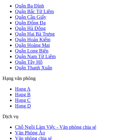
Quận Ba Đình
Quận Bắc Từ Liêm
Quận Cầu Giấy
Quận Đống Đa
Quận Hà Đông
Quận Hai Bà Trưng
Quận Hoàn Kiếm
Quận Hoàng Mai
Quận Long Biên
Quận Nam Từ Liêm
Quận Tây Hồ
Quận Thanh Xuân
Hạng văn phòng
Hạng A
Hạng B
Hạng C
Hạng D
Dịch vụ
Chỗ Ngồi Làm Việc - Văn phòng chia sẻ
Văn Phòng Ảo
Văn phòng chia sẻ