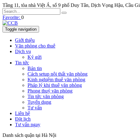
Tầng 11, tòa nhà Việt Á, số 9 phố Duy Tân, Dịch Vọng Hậu, Cầu G
Favorite:
0
Toggle navigation
Giới thiệu
Văn phòng cho thuê
Dịch vụ
Ký gửi
Tin tức
Bản tin
Cách setup nội thất văn phòng
Kinh nghiệm thuê văn phòng
Pháp lý khi thuê văn phòng
Phong thuỷ văn phòng
Tin tức văn phòng
Tuyển dụng
Tư vấn
Liên hệ
Đặt lịch
Tư vấn ngay
Danh sách quận tại Hà Nội