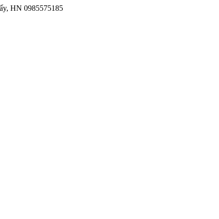
iấy, HN
0985575185