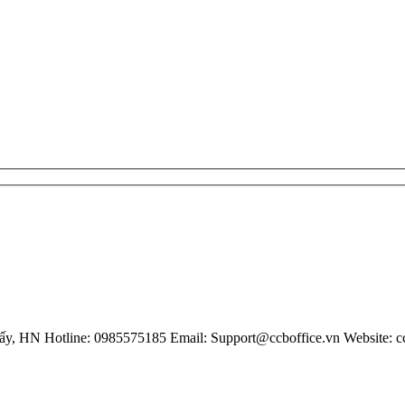
iấy, HN
Hotline: 0985575185
Email: Support@ccboffice.vn
Website: c