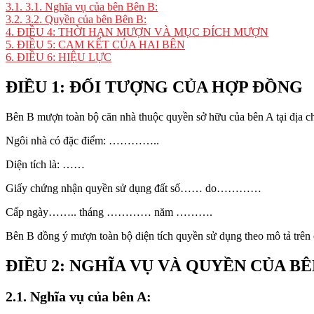
3.1.
3.1. Nghĩa vụ của bên Bên B:
3.2.
3.2. Quyền của bên Bên B:
4.
ĐIỀU 4: THỜI HẠN MƯỢN VÀ MỤC ĐÍCH MƯỢN
5.
ĐIỀU 5: CAM KẾT CỦA HAI BÊN
6.
ĐIỀU 6: HIỆU LỰC
ĐIỀU 1: ĐỐI TƯỢNG CỦA HỢP ĐỒNG
Bên B mượn toàn bộ căn nhà thuộc quyền sở hữu của bên A tại đị
Ngôi nhà có đặc điểm: …………..
Diện tích là: ……
Giấy chứng nhận quyền sử dụng đất số…… do…………
Cấp ngày…….. tháng ………… năm ……….
Bên B đồng ý mượn toàn bộ diện tích quyền sử dụng theo mô tả trên
ĐIỀU 2: NGHĨA VỤ VÀ QUYỀN CỦA BÊ
2.1. Nghĩa vụ của bên A: