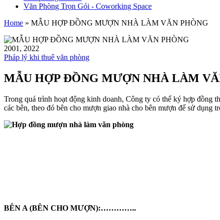
Văn Phòng Trọn Gói - Coworking Space
Home
»
MẪU HỢP ĐỒNG MƯỢN NHÀ LÀM VĂN PHÒNG
20
01, 2022
Pháp lý khi thuê văn phòng
MẪU HỢP ĐỒNG MƯỢN NHÀ LÀM VĂ
Trong quá trình hoạt động kinh doanh, Công ty có thể ký hợp đồng t
các bên, theo đó bên cho mượn giao nhà cho bên mượn để sử dụng tro
BÊN A (BÊN CHO MƯỢN):…………..