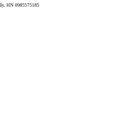
iấy, HN
0985575185