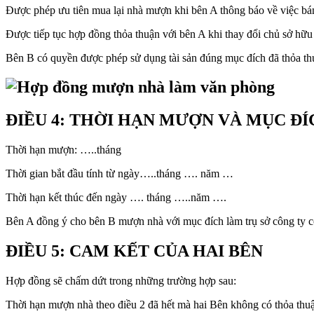
Được phép ưu tiên mua lại nhà mượn khi bên A thông báo về việc bá
Được tiếp tục hợp đồng thỏa thuận với bên A khi thay đổi chủ sở hữ
Bên B có quyền được phép sử dụng tài sản đúng mục đích đã thỏa th
ĐIỀU 4: THỜI HẠN MƯỢN VÀ MỤC Đ
Thời hạn mượn: …..tháng
Thời gian bắt đầu tính từ ngày…..tháng …. năm …
Thời hạn kết thúc đến ngày …. tháng …..năm ….
Bên A đồng ý cho bên B mượn nhà với mục đích làm trụ sở công ty c
ĐIỀU 5: CAM KẾT CỦA HAI BÊN
Hợp đồng sẽ chấm dứt trong những trường hợp sau:
Thời hạn mượn nhà theo điều 2 đã hết mà hai Bên không có thỏa thuậ