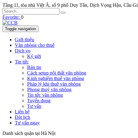
Tầng 11, tòa nhà Việt Á, số 9 phố Duy Tân, Dịch Vọng Hậu, Cầu G
Favorite:
0
Toggle navigation
Giới thiệu
Văn phòng cho thuê
Dịch vụ
Ký gửi
Tin tức
Bản tin
Cách setup nội thất văn phòng
Kinh nghiệm thuê văn phòng
Pháp lý khi thuê văn phòng
Phong thuỷ văn phòng
Tin tức văn phòng
Tuyển dụng
Tư vấn
Liên hệ
Đặt lịch
Tư vấn ngay
Danh sách quận tại Hà Nội