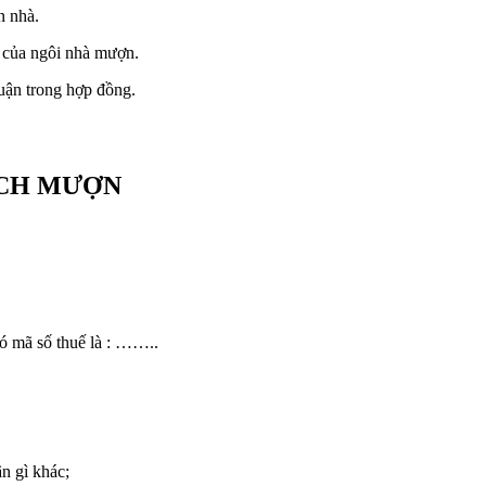
n nhà.
u của ngôi nhà mượn.
uận trong hợp đồng.
ÍCH MƯỢN
ó mã số thuế là : ……..
n gì khác;