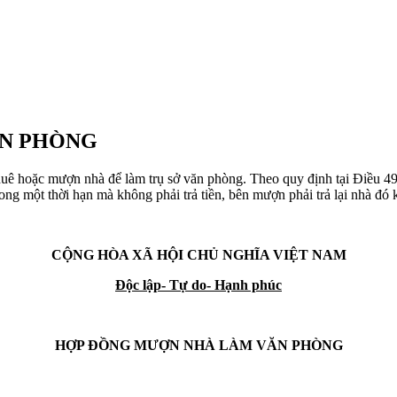
N PHÒNG
huê hoặc mượn nhà để làm trụ sở văn phòng. Theo quy định tại Điều 49
ng một thời hạn mà không phải trả tiền, bên mượn phải trả lại nhà đó
CỘNG HÒA XÃ HỘI CHỦ NGHĨA VIỆT NAM
Độc lập- Tự do- Hạnh phúc
HỢP ĐỒNG MƯỢN NHÀ LÀM VĂN PHÒNG