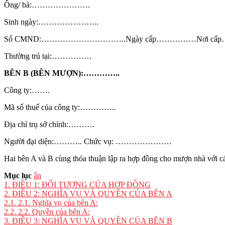
Ông/ bà:………………….
Sinh ngày:…………………..
Số CMND:…………………………..Ngày cấp……………Nơi cấ
Thường trú tại:……………
BÊN B (BÊN MƯỢN):…………..
Công ty:…….
Mã số thuế của công ty:…………..
Địa chỉ trụ sở chính:……….
Người đại diện:……….. Chức vụ: …………………
Hai bên A và B cùng thỏa thuận lập ra hợp đồng cho mượn nhà với c
Mục lục
ẩn
1.
ĐIỀU 1: ĐỐI TƯỢNG CỦA HỢP ĐỒNG
2.
ĐIỀU 2: NGHĨA VỤ VÀ QUYỀN CỦA BÊN A
2.1.
2.1. Nghĩa vụ của bên A:
2.2.
2.2. Quyền của bên A:
3.
ĐIỀU 3: NGHĨA VỤ VÀ QUYỀN CỦA BÊN B