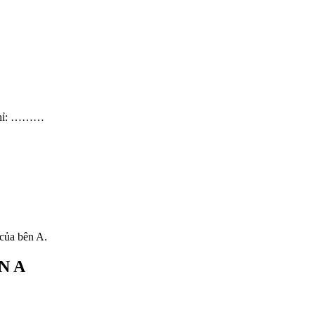
a chỉ: ………
 của bên A.
N A