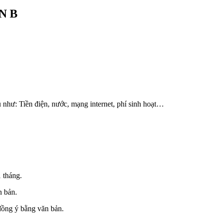
N B
 như: Tiền điện, nước, mạng internet, phí sinh hoạt…
 tháng.
n bản.
ồng ý bằng văn bản.