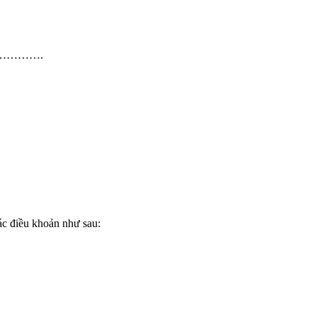
p………….
ác điều khoản như sau: