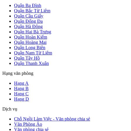
Quận Ba Đình
Quận Bắc Từ Liêm
Quận Cầu Giấy
Quận Đống Đa
Quận Hà Đông
Quận Hai Bà Trưng
Quận Hoàn Kiếm
Quận Hoàng Mai
Quận Long Biên
Quận Nam Từ Liêm
Quận Tây Hồ
Quận Thanh Xuân
Hạng văn phòng
Hạng A
Hạng B
Hạng C
Hạng D
Dịch vụ
Chỗ Ngồi Làm Việc - Văn phòng chia sẻ
Văn Phòng Ảo
Văn phòng chia sẻ