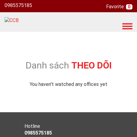
0985575185
Favorite:
0
T
o
g
g
l
e
Danh sách
THEO DÕI
n
a
v
You haven't watched any offices yet
i
g
a
t
i
o
Hotline
n
0985575185